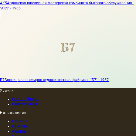
АК5
Агдашская ювелирная мастерская комбината бытового обслуживания -
"АК5" - 1965
Б7
Броницкая ювелирно-художественная фабрика - "Б7" - 1967
Услуги
Оценка / Выкуп
Написать нам
Направления
Серебро
Картины
Фарфор