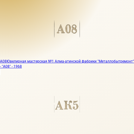
А08
Ювелирная мастерская №1 Алма-атинской фабрики "Металлобытремонт"
- "А08" - 1968