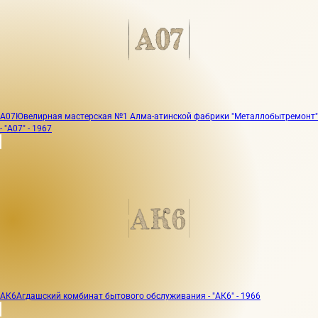
А07
Ювелирная мастерская №1 Алма-атинской фабрики "Металлобытремонт"
- "А07" - 1967
АК6
Агдашский комбинат бытового обслуживания - "АК6" - 1966