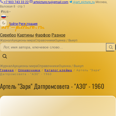
+7 903 743 33 22
artpicture.ru@gmail.com
@art_picture_ru
Москва,
Валовая 8 · стр.1
RUB
₽
|
Войти
Регистрация
Серебро
Картины
Фарфор
Разное
Журнал
Аукционы мира
Справочники
Оценка / Выкуп
Журнал
Аукционы мира
Справочники
Оценка / Выкуп
Главная
/
Справочники
/
Каталог клейма
/
Артель "Заря"
Дагпромсовета - "АЗ0" - 1960
Артель "Заря" Дагпромсовета - "АЗ0" - 1960