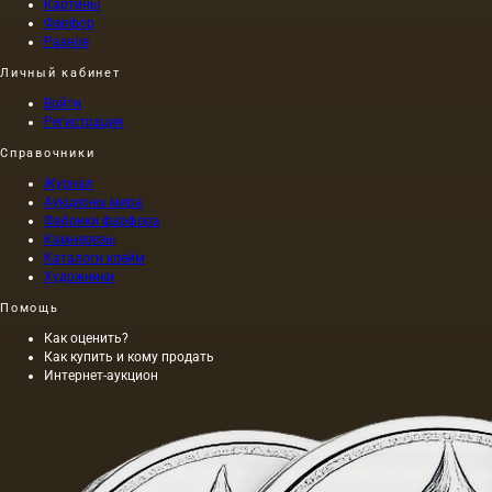
Картины
Фарфор
Разное
Личный кабинет
Войти
Регистрация
Справочники
Журнал
Аукционы мира
Фабрики фарфора
Камнерезы
Каталоги клейм
Художники
Помощь
Как оценить?
Как купить и кому продать
Интернет-аукцион