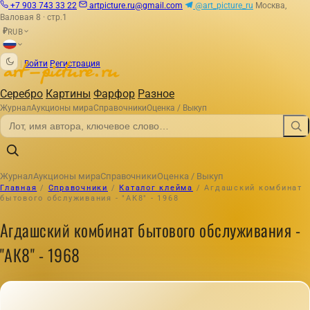
+7 903 743 33 22
artpicture.ru@gmail.com
@art_picture_ru
Москва,
Валовая 8 · стр.1
RUB
₽
|
Войти
Регистрация
Серебро
Картины
Фарфор
Разное
Журнал
Аукционы мира
Справочники
Оценка / Выкуп
Журнал
Аукционы мира
Справочники
Оценка / Выкуп
Главная
/
Справочники
/
Каталог клейма
/
Агдашский комбинат
бытового обслуживания - "АК8" - 1968
Агдашский комбинат бытового обслуживания -
"АК8" - 1968