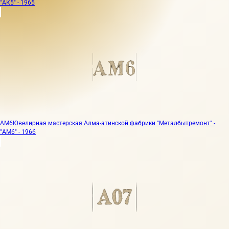
"АК5" - 1965
АМ6
Ювелирная мастерская Алма-атинской фабрики "Металбытремонт" -
"АМ6" - 1966