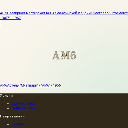
А07
Ювелирная мастерская №1 Алма-атинской фабрики "Металлобытремонт"
- "А07" - 1967
АМ6
Артель "Мхатвари" - "АМ6" - 1956
Услуги
Оценка / Выкуп
Написать нам
Направления
Серебро