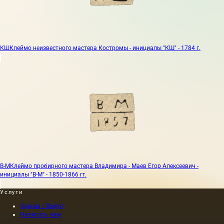
КШ
Клеймо неизвестного мастера Костромы - инициалы "КШ" - 1784 г.
В-М
Клеймо пробирного мастера Владимира - Маев Егор Алексеевич -
инициалы "В-М" - 1850-1866 гг.
Услуги
Оценка / Выкуп
Написать нам