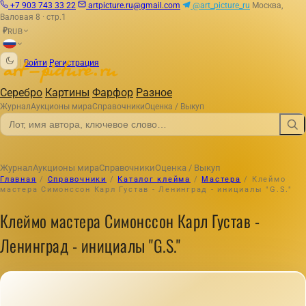
+7 903 743 33 22
artpicture.ru@gmail.com
@art_picture_ru
Москва,
Валовая 8 · стр.1
RUB
₽
|
Войти
Регистрация
Серебро
Картины
Фарфор
Разное
Журнал
Аукционы мира
Справочники
Оценка / Выкуп
Журнал
Аукционы мира
Справочники
Оценка / Выкуп
Главная
/
Справочники
/
Каталог клейма
/
Мастера
/
Клеймо
мастера Симонссон Карл Густав - Ленинград - инициалы "G.S."
Клеймо мастера Симонссон Карл Густав -
Ленинград - инициалы "G.S."