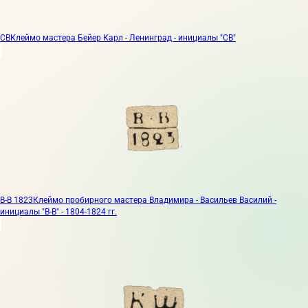
CB
Клеймо мастера Бейер Карл - Ленинград - инициалы "CB"
В-В 1823
Клеймо пробирного мастера Владимира - Васильев Василий -
инициалы "В-В" - 1804-1824 гг.