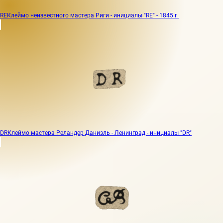
RE
Клеймо неизвестного мастера Риги - инициалы "RE" - 1845 г.
DR
Клеймо мастера Реландер Даниэль - Ленинград - инициалы "DR"