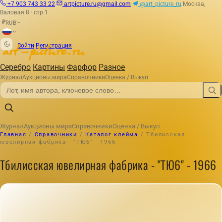
+7 903 743 33 22
artpicture.ru@gmail.com
@art_picture_ru
Москва,
Валовая 8 · стр.1
RUB
₽
|
Войти
Регистрация
Серебро
Картины
Фарфор
Разное
Журнал
Аукционы мира
Справочники
Оценка / Выкуп
Журнал
Аукционы мира
Справочники
Оценка / Выкуп
Главная
/
Справочники
/
Каталог клейма
/
Тбилисская
ювелирная фабрика - "ТЮ6" - 1966
Тбилисская ювелирная фабрика - "ТЮ6" - 1966