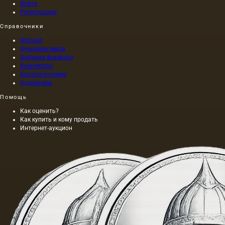
Войти
Регистрация
Справочники
Журнал
Аукционы мира
Фабрики фарфора
Камнерезы
Каталоги клейм
Художники
Помощь
Как оценить?
Как купить и кому продать
Интернет-аукцион