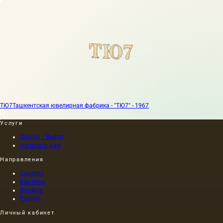
ТЮ7
Ташкентская ювелирная фабрика - "ТЮ7" - 1967
Услуги
Оценка / Выкуп
Написать нам
Направления
Серебро
Картины
Фарфор
Разное
Личный кабинет