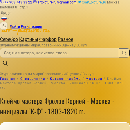
+7 903 743 33 22
artpicture.ru@gmail.com
@art_picture_ru
Москва,
Валовая 8 · стр.1
RUB
₽
|
Войти
Регистрация
Серебро
Картины
Фарфор
Разное
Журнал
Аукционы мира
Справочники
Оценка / Выкуп
Журнал
Аукционы мира
Справочники
Оценка / Выкуп
Главная
/
Справочники
/
Каталог клейма
/
Мастера
/
Клеймо
мастера Фролов Корней - Москва - инициалы "К-Ф" - 1803-1820
гг.
Клеймо мастера Фролов Корней - Москва -
инициалы "К-Ф" - 1803-1820 гг.