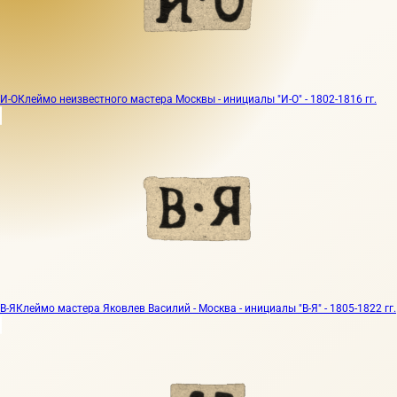
И-О
Клеймо неизвестного мастера Москвы - инициалы "И-О" - 1802-1816 гг.
В-Я
Клеймо мастера Яковлев Василий - Москва - инициалы "В-Я" - 1805-1822 гг.