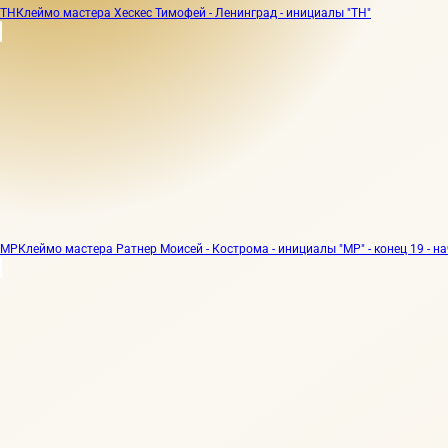
TH
Клеймо мастера Хескес Тимофей - Ленинград - инициалы "TH"
МР
Клеймо мастера Ратнер Моисей - Кострома - инициалы "МР" - конец 19 - н