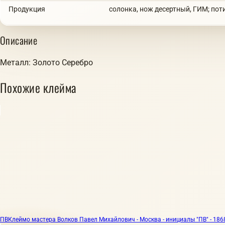
Продукция
солонка, нож десертный, ГИМ; поти
Описание
Металл: Золото Серебро
Похожие клейма
ПВ
Клеймо мастера Волков Павел Михайлович - Москва - инициалы "ПВ" - 1868 г