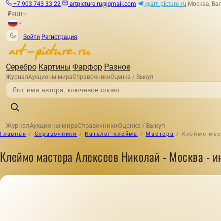
+7 903 743 33 22
artpicture.ru@gmail.com
@art_picture_ru
Москва, Вал
RUB
₽
|
Войти
Регистрация
Серебро
Картины
Фарфор
Разное
Журнал
Аукционы мира
Справочники
Оценка / Выкуп
Журнал
Аукционы мира
Справочники
Оценка / Выкуп
Главная
/
Справочники
/
Каталог клейма
/
Мастера
/
Клеймо мас
Клеймо мастера Алексеев Николай - Москва - ин