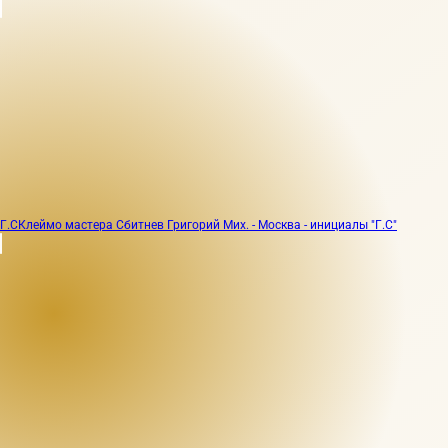
Г.С
Клеймо мастера Сбитнев Григорий Мих. - Москва - инициалы "Г.С"