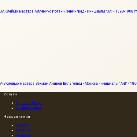
JA
Клеймо мастера Аллениус Иоган - Ленинград - инициалы "JA" - 1898-1908 гг
А-В
Клеймо мастера Векман Андрей Вильгельм - Москва - инициалы "А-В" - 1860
Услуги
Оценка / Выкуп
Написать нам
Направления
Серебро
Картины
Фарфор