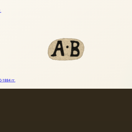
.
-1884 гг.