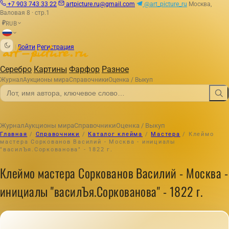
+7 903 743 33 22
artpicture.ru@gmail.com
@art_picture_ru
Москва,
Валовая 8 · стр.1
RUB
₽
|
Войти
Регистрация
Серебро
Картины
Фарфор
Разное
Журнал
Аукционы мира
Справочники
Оценка / Выкуп
Журнал
Аукционы мира
Справочники
Оценка / Выкуп
Главная
/
Справочники
/
Каталог клейма
/
Мастера
/
Клеймо
мастера Соркованов Василий - Москва - инициалы
"василЪя.Соркованова" - 1822 г.
Клеймо мастера Соркованов Василий - Москва -
инициалы "василЪя.Соркованова" - 1822 г.