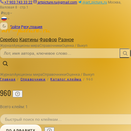
+7 903 743 33 22
artpicture.ru@gmail.com
@art_picture_ru
Москва,
Валовая 8 · стр.1
RUB
₽
|
Войти
Регистрация
Серебро
Картины
Фарфор
Разное
Журнал
Аукционы мира
Справочники
Оценка / Выкуп
Журнал
Аукционы мира
Справочники
Оценка / Выкуп
Главная
/
Справочники
/
Каталог клейма
/
960
960
Всего клейм: 1
ПО АЛФАВИТУ