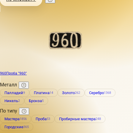
960
Проба "960"
Металл
Палладий
Платина
Золото
Серебро
9
14
262
1368
Никель
Бронза
2
5
По типу
Мастера
Проба
Пробирные мастера
1856
53
248
Городские
365