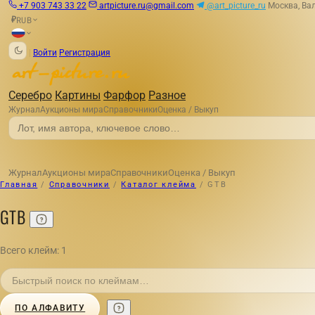
+7 903 743 33 22
artpicture.ru@gmail.com
@art_picture_ru
Москва, Вал
RUB
₽
|
Войти
Регистрация
Серебро
Картины
Фарфор
Разное
Журнал
Аукционы мира
Справочники
Оценка / Выкуп
Журнал
Аукционы мира
Справочники
Оценка / Выкуп
Главная
/
Справочники
/
Каталог клейма
/
GTB
GTB
Всего клейм: 1
ПО АЛФАВИТУ