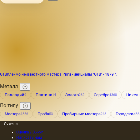
GTB
Клеймо неизвестного мастера Риги - инициалы "GTB" - 1879 г.
Металл
Палладий
Платина
Золото
Серебро
Никел
9
14
262
1368
По типу
Мастера
Проба
Пробирные мастера
Городские
1856
53
248
36
Услуги
Оценка / Выкуп
Написать нам