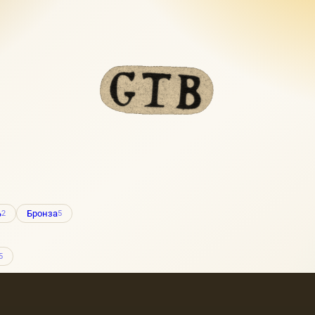
ь
Бронза
2
5
5