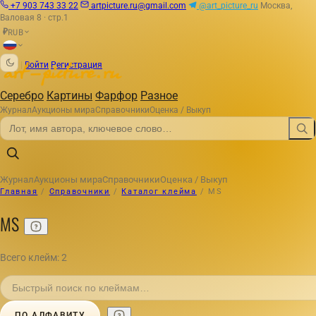
+7 903 743 33 22
artpicture.ru@gmail.com
@art_picture_ru
Москва,
Валовая 8 · стр.1
RUB
₽
|
Войти
Регистрация
Серебро
Картины
Фарфор
Разное
Журнал
Аукционы мира
Справочники
Оценка / Выкуп
Журнал
Аукционы мира
Справочники
Оценка / Выкуп
Главная
/
Справочники
/
Каталог клейма
/
MS
MS
Всего клейм: 2
ПО АЛФАВИТУ