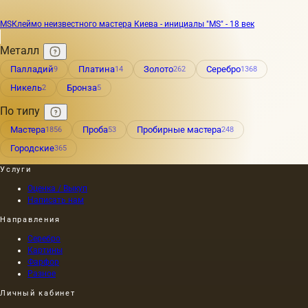
MS
Клеймо неизвестного мастера Киева - инициалы "MS" - 18 век
Металл
Палладий
Платина
Золото
Серебро
9
14
262
1368
Никель
Бронза
2
5
По типу
Мастера
Проба
Пробирные мастера
1856
53
248
Городские
365
Услуги
Оценка / Выкуп
Написать нам
Направления
Серебро
Картины
Фарфор
Разное
Личный кабинет