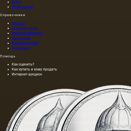
Войти
Регистрация
Справочники
Журнал
Аукционы мира
Фабрики фарфора
Камнерезы
Каталоги клейм
Художники
Помощь
Как оценить?
Как купить и кому продать
Интернет-аукцион