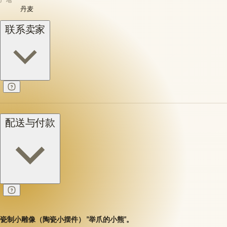
产地
丹麦
联系卖家
配送与付款
瓷制小雕像（陶瓷小摆件） "举爪的小熊"。