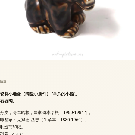
描述
瓷制小雕像（陶瓷小摆件） "举爪的小熊"。
石器陶。
丹麦，哥本哈根，皇家哥本哈根，1980-1984 年。
雕塑家：克努德·基恩（生卒年：1880-1969）。
制造商印记。
型号 - 21433。