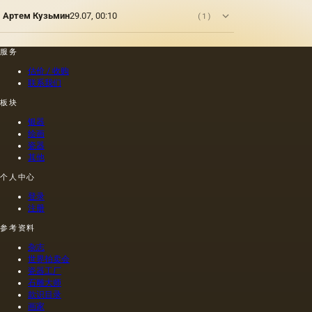
Артем Кузьмин
29.07, 00:10
(1)
服务
估价 / 收购
联系我们
板块
银器
绘画
瓷器
其他
个人中心
登录
注册
参考资料
杂志
世界拍卖会
瓷器工厂
石雕大师
款识目录
画家