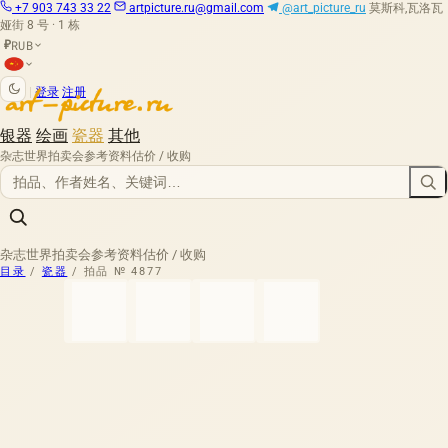
+7 903 743 33 22
artpicture.ru@gmail.com
@art_picture_ru
莫斯科,瓦洛瓦
娅街 8 号 · 1 栋
RUB
₽
|
登录
注册
银器
绘画
瓷器
其他
杂志
世界拍卖会
参考资料
估价 / 收购
杂志
世界拍卖会
参考资料
估价 / 收购
目录
/
瓷器
/
拍品 № 4877