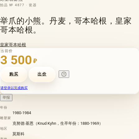
拍品 № 4877 · 瓷器
举爪的小熊。丹麦，哥本哈根，皇家
哥本哈根。
皇家哥本哈根
当前价
3 500
₽
购买
出价
请登录以完成购买
举报
年份
1980-1984
雕塑家
克努德·基恩（Knud Kyhn，生卒年份：1880-1969）
地区
莫斯科