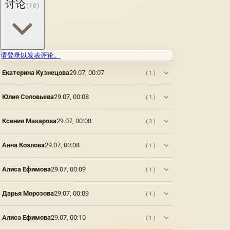
讨论
(10)
请登录以发表评论。
Екатерина Кузнецова
29.07, 00:07
(1)
Юлия Соловьева
29.07, 00:08
(1)
Ксения Макарова
29.07, 00:08
(3)
Анна Козлова
29.07, 00:08
(1)
Алиса Ефимова
29.07, 00:09
(1)
Дарья Морозова
29.07, 00:09
(1)
Алиса Ефимова
29.07, 00:10
(1)