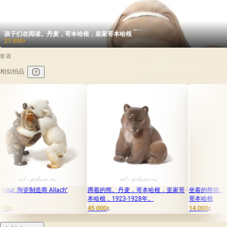
孩子们在阅读。丹麦，哥本哈根，皇家哥本哈根
21 000
₽
瓷器
相似拍品
 Allach"
蹲着的熊。丹麦，哥本哈根，皇家哥
坐着的熊猫。丹麦，哥本哈根
本哈根，1923-1928年。
哥本哈根
45 000
14 000
₽
₽