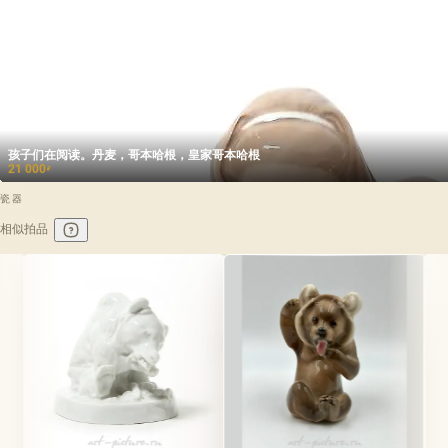
孩子们在阅读。丹麦，哥本哈根，皇家哥本哈根
21 000
₽
瓷器
相似拍品