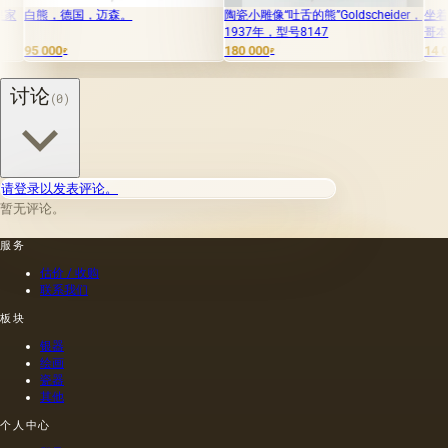
国，迈森。
陶瓷小雕像“吐舌的熊”Goldscheider，
坐着的熊猫。丹麦
1937年，型号8147
哥本哈根
180 000
14 000
₽
₽
讨论
(0)
请登录以发表评论。
暂无评论。
服务
估价 / 收购
联系我们
板块
银器
绘画
瓷器
其他
个人中心