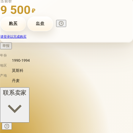
当前价
9 500
₽
购买
出价
请登录以完成购买
举报
年份
1990-1994
地区
莫斯科
产地
丹麦
联系卖家