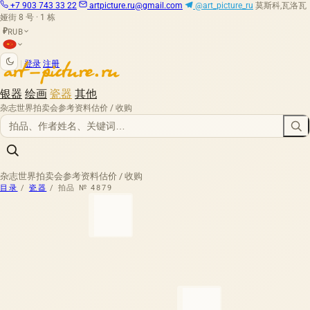
+7 903 743 33 22
artpicture.ru@gmail.com
@art_picture_ru
莫斯科,瓦洛瓦
娅街 8 号 · 1 栋
RUB
₽
|
登录
注册
银器
绘画
瓷器
其他
杂志
世界拍卖会
参考资料
估价 / 收购
杂志
世界拍卖会
参考资料
估价 / 收购
目录
/
瓷器
/
拍品 № 4879