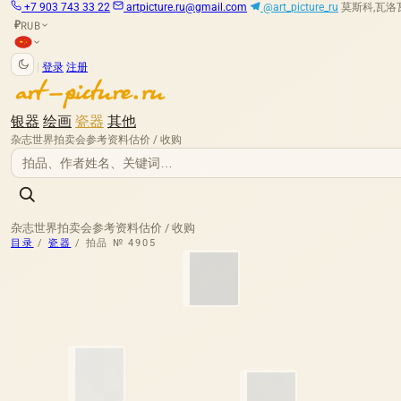
+7 903 743 33 22
artpicture.ru@gmail.com
@art_picture_ru
莫斯科,瓦洛瓦娅
RUB
₽
|
登录
注册
银器
绘画
瓷器
其他
杂志
世界拍卖会
参考资料
估价 / 收购
杂志
世界拍卖会
参考资料
估价 / 收购
目录
/
瓷器
/
拍品 № 4905