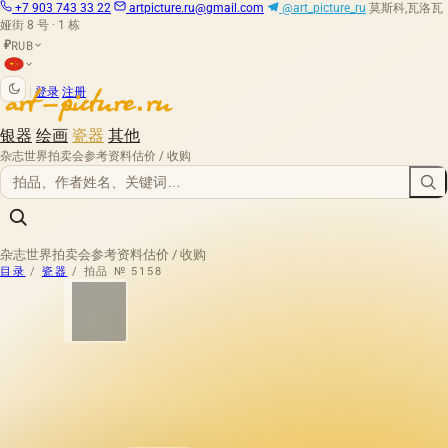
+7 903 743 33 22
artpicture.ru@gmail.com
@art_picture_ru
莫斯科,瓦洛瓦
娅街 8 号 · 1 栋
RUB
₽
|
登录
注册
银器
绘画
瓷器
其他
杂志
世界拍卖会
参考资料
估价 / 收购
杂志
世界拍卖会
参考资料
估价 / 收购
目录
/
瓷器
/
拍品 № 5158