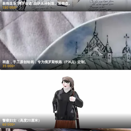
装饰面板“博罗金诺”由伊夫泽制造。装饰盘。
180 000
₽
画盘，手工原创绘画，专为俄罗斯铁路（РЖД）定制。
35 000
₽
警察妇女（高度20厘米）
60 000
₽