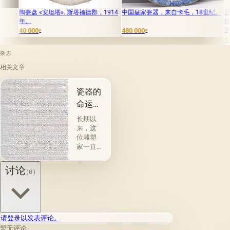
安坦塔». 斯塔福德郡，1914
中国皇家瓷器，来自卡毛，18世纪。
达戈蒂盘，装饰有基
纳尔德·德·圣皮埃
吉尼亚》的图案。
480 000
₽
650 000
₽
杂志
相关文章
瓷器的
命运：
当平凡
长期以
成为艺
来，这
位雕塑
术
家一直
担任帝
国瓷厂
讨论
(0)
的首席
模型
师。 在
圣彼得
堡企业
请登录以发表评论。
近半个
暂无评论。
世纪的