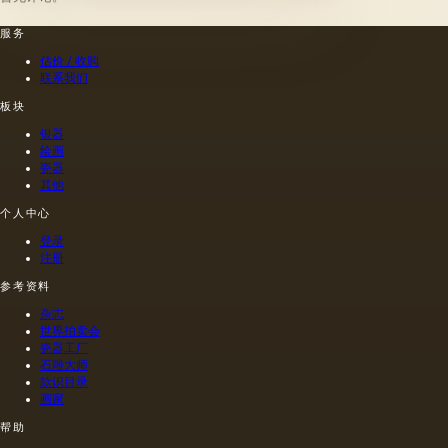
职业生
服务
涯中，
他创造
估价 / 收购
了许多
联系我们
独具匠
心的塑
板块
形模
银器
型。 奥
绘画
古斯特·
瓷器
卡尔洛
其他
维奇·施
个人中心
皮斯
（August
登录
Karl
注册
Spiess，
1817—
参考资料
1904）
杂志
的作品
世界拍卖会
涵盖了
瓷器工厂
19世纪
石雕大师
下半
款识目录
叶，这
画家
是一个
帮助
充满文