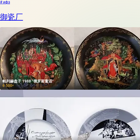
# ифз
御瓷厂
帕列赫盘子 1988 “俄罗斯童话”
6 500
₽