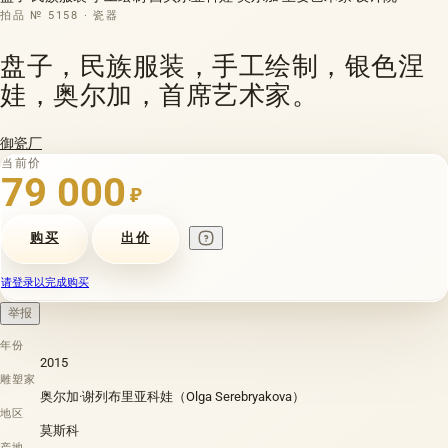
拍品 № 5158 · 瓷器
盘子，民族服装，手工绘制，银色涅
娃，奥尔加，首席艺术家。
御瓷厂
当前价
79 000
₽
购买
出价
请登录以完成购买
举报
年份
2015
雕塑家
奥尔加·谢列布里亚科娃（Olga Serebryakova）
地区
莫斯科
产地