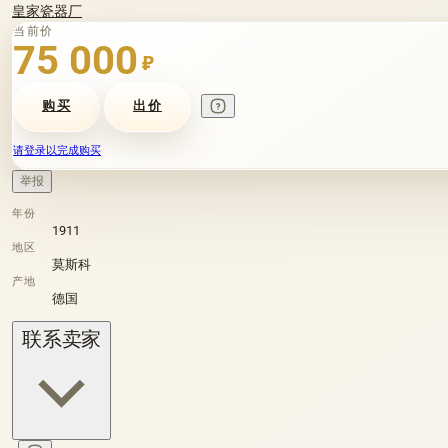
皇家瓷器厂
当前价
75 000
₽
购买
出价
请登录以完成购买
举报
年份
1911
地区
莫斯科
产地
德国
联系卖家