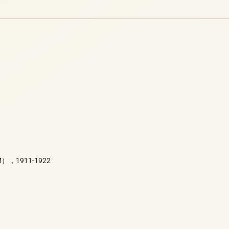
M），1911-1922