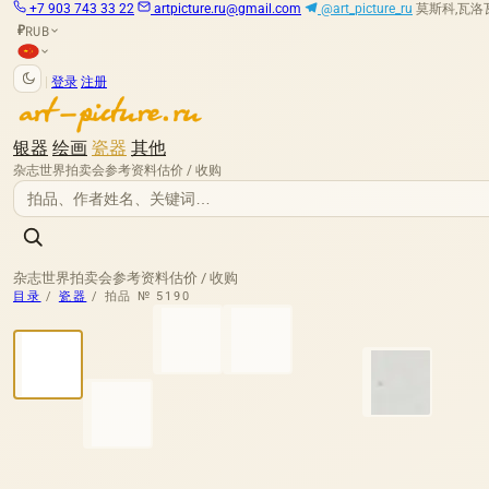
+7 903 743 33 22
artpicture.ru@gmail.com
@art_picture_ru
莫斯科,瓦洛瓦娅
RUB
₽
|
登录
注册
银器
绘画
瓷器
其他
杂志
世界拍卖会
参考资料
估价 / 收购
杂志
世界拍卖会
参考资料
估价 / 收购
目录
/
瓷器
/
拍品 № 5190