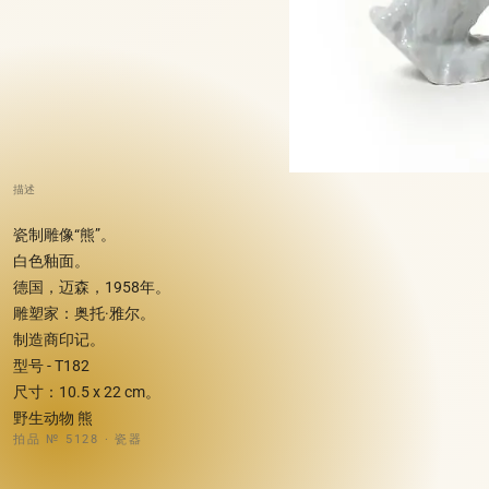
描述
瓷制雕像“熊”。
白色釉面。
德国，迈森，1958年。
雕塑家：奥托·雅尔。
制造商印记。
型号 - T182
尺寸：10.5 x 22 cm。
野生动物 熊
拍品 № 5128 · 瓷器