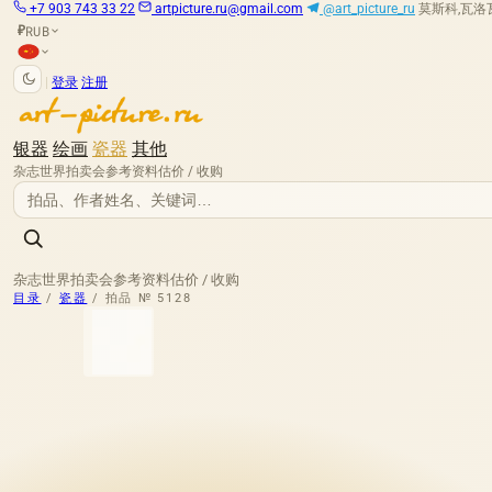
+7 903 743 33 22
artpicture.ru@gmail.com
@art_picture_ru
莫斯科,瓦洛瓦娅
RUB
₽
|
登录
注册
银器
绘画
瓷器
其他
杂志
世界拍卖会
参考资料
估价 / 收购
杂志
世界拍卖会
参考资料
估价 / 收购
目录
/
瓷器
/
拍品 № 5128