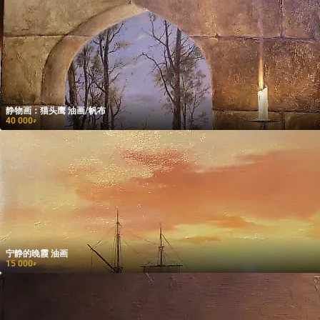
静物画：猫头鹰 油画/帆布
40 000
₽
宁静的晚霞 油画
15 000
₽