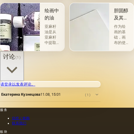
术a la
一类包
prima-
括从各
绘画中
胆固醇
&quot;原
种植物
的油
及其特
始
的种子
性
&quot;，
获得并
亚麻籽
作为绘
没有下
与植物
油是从
画的基
画-其
脂肪有
亚麻籽
础，画
中，即
关的所
中提取
布的使
使在第
谓脂肪
的，所
用自古
一届会
干燥
得产品
以来就
讨论
(1)
议之
油，例
的质量
为人所
后，艺
如亚麻
在很大
知。 例
术家在
籽，罂
程度上
如，普
非干燥
粟，坚
取决于
林尼证
层上书
果和其
种子的
明，由
请登录以发表评论。
写或以
他类似
种植地
当时的
某种方
的油。
点，它
一位艺
Екатерина Кузнецова
11.08, 15:01
(1)
式刷新
第二组
们的成
术家
其上出
包括不
熟度和
（公元
现的干
属于脂
纯度。
一世
服务
燥膜。
肪的各
因此，
纪）根
这是第
种来源
从杂草
据尼禄
估价 / 收购
一种也
的油，
种子获
本人的
联系我们
是最常
带有精
得的油
命令绘
板块
见的方
油的名