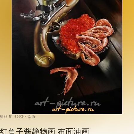
拍品 № 1602 · 绘画
红鱼子酱静物画 布面油画