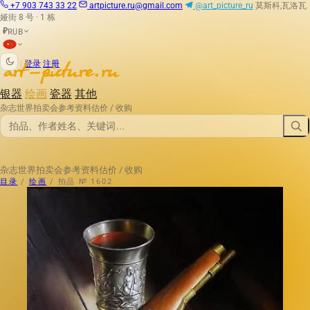
+7 903 743 33 22
artpicture.ru@gmail.com
@art_picture_ru
莫斯科,瓦洛瓦
娅街 8 号 · 1 栋
RUB
₽
|
登录
注册
银器
绘画
瓷器
其他
杂志
世界拍卖会
参考资料
估价 / 收购
杂志
世界拍卖会
参考资料
估价 / 收购
目录
/
绘画
/
拍品 № 1602