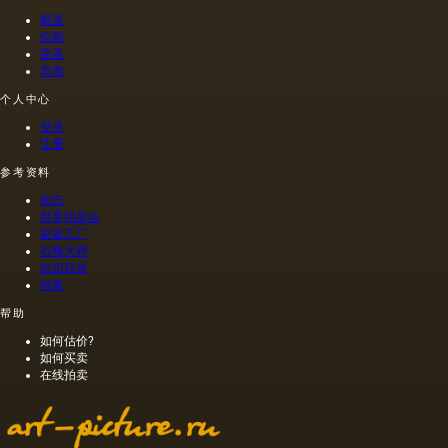
含有油
制的尼
法.
称。
菜籽，
禄肖像
银器
油菜籽
是在画
绘画
和其他
布上执
瓷器
其他
油的外
行的，
加剂。
而不是
个人中心
在不加
像当时
热的情
的习惯
登录
况下挤
那样在
注册
出的油
木头上
参考资料
是浅
执行
的，呈
的，这
杂志
金黄
幅画的
世界拍卖会
色；当
长度是
瓷器工厂
石雕大师
热压
40米。
款识目录
时，会
一个密
画家
得到一
集的,不
种颜色
是特别
帮助
更多的
精细的
如何估价?
油，通
编织帆
如何买卖
常是棕
布被选
在线拍卖
色的，
择作为
具有特
基础.
有的气
味和相