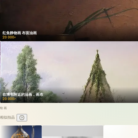
红鱼静物画 布面油画
20 000
₽
在博韦附近的油画，画布
20 000
₽
绘画
相似拍品