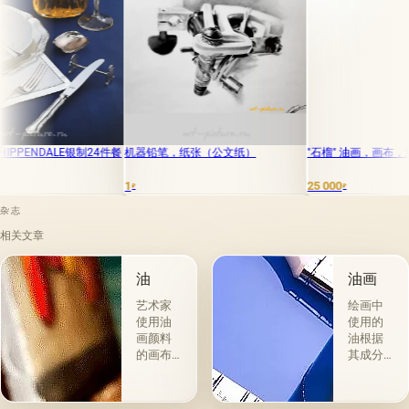
DALE银制24件餐
机器铅笔，纸张（公文纸）
"石榴" 油画，画布，油漆刷，调
1
25 000
₽
₽
杂志
相关文章
油
油画
艺术家
绘画中
使用油
使用的
画颜料
油根据
的画布
其成分
是最受
和用途
欢迎
分为两
的。 技
组。 第