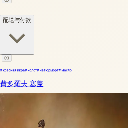
配送与付款
# красная икра
# холст
# натюрморт
# масло
費多羅夫 塞盖