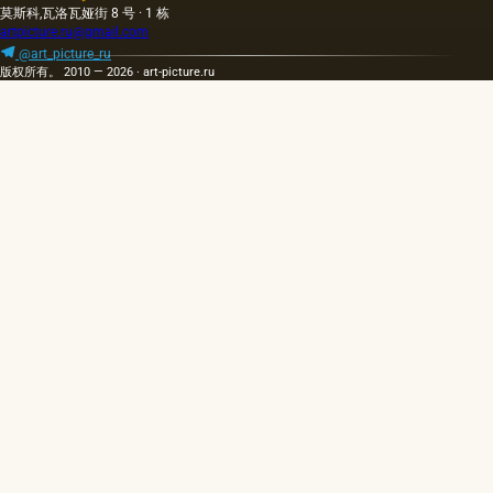
当刺鼻
莫斯科,瓦洛瓦娅街 8 号 · 1 栋
的味
artpicture.ru@gmail.com
道，由
@art_picture_ru
于其中
版权所有。 2010 — 2026 · art-picture.ru
含有的
外来杂
质而没
有透明
度。