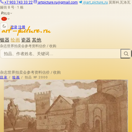
+7 903 743 33 22
artpicture.ru@gmail.com
@art_picture_ru
莫斯科,瓦洛瓦
娅街 8 号 · 1 栋
RUB
₽
|
登录
注册
银器
绘画
瓷器
其他
杂志
世界拍卖会
参考资料
估价 / 收购
杂志
世界拍卖会
参考资料
估价 / 收购
目录
/
绘画
/
拍品 № 2000