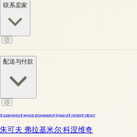
联系卖家
配送与付款
# шевченко
# жуков владимир
# бумага
# сепия
# офорт
朱可夫 弗拉基米尔·科涅维奇