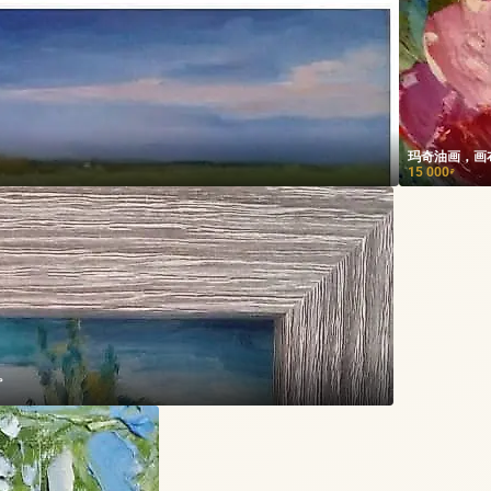
玛奇油画，画
15 000
₽
油。