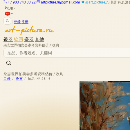
+7 903 743 33 22
artpicture.ru@gmail.com
@art_picture_ru
莫斯科,瓦洛瓦娅
RUB
₽
|
登录
注册
银器
绘画
瓷器
其他
杂志
世界拍卖会
参考资料
估价 / 收购
杂志
世界拍卖会
参考资料
估价 / 收购
目录
/
绘画
/
拍品 № 2316