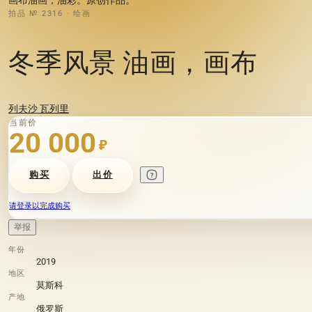
拍品 № 2316 · 绘画
冬季风景 油画，画布
列夫沙 瓦列里
当前价
20 000
₽
购买
出价
请登录以完成购买
举报
年份
2019
地区
莫斯科
产地
俄罗斯