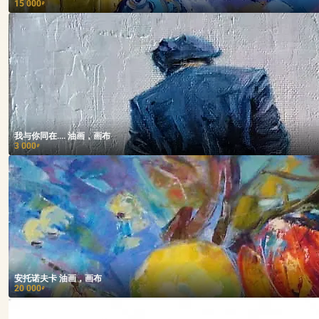
15 000
₽
我与你同在.... 油画，画布
3 000
₽
安托诺夫卡 油画，画布
20 000
₽