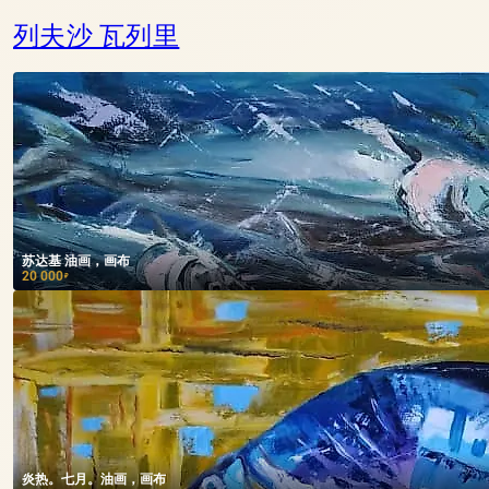
列夫沙 瓦列里
苏达基 油画，画布
20 000
₽
炎热。七月。油画，画布