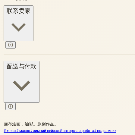
联系卖家
配送与付款
画布油画，油彩。原创作品。
# холст
# масло
# зимний пейзаж
# авторская работа
# подрамник