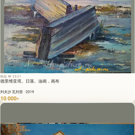
拍品 № 2321
德里维亚塔。日落。油画，画布
列夫沙 瓦列里 · 2019
10 000
₽