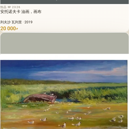
拍品 № 2326
安托诺夫卡 油画，画布
列夫沙 瓦列里 · 2019
20 000
₽