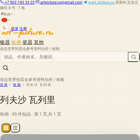
+7 903 743 33 22
artpicture.ru@gmail.com
@art_picture_ru
莫斯科,瓦洛瓦
娅街 8 号 · 1 栋
RUB
₽
|
登录
注册
银器
绘画
瓷器
其他
杂志
世界拍卖会
参考资料
估价 / 收购
杂志
世界拍卖会
参考资料
估价 / 收购
目录
/
绘画
/
列夫沙 瓦列里
列夫沙 瓦列里
绘画 · 33 件拍品 · 第 1 页,共 1 页