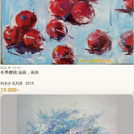
拍品 № 2292
冬季樱桃 油画，画布
列夫沙 瓦列里 · 2019
15 000
₽