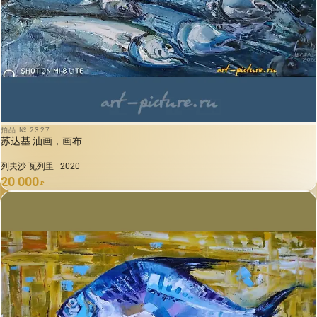
拍品 № 2327
苏达基 油画，画布
列夫沙 瓦列里 · 2020
20 000
₽