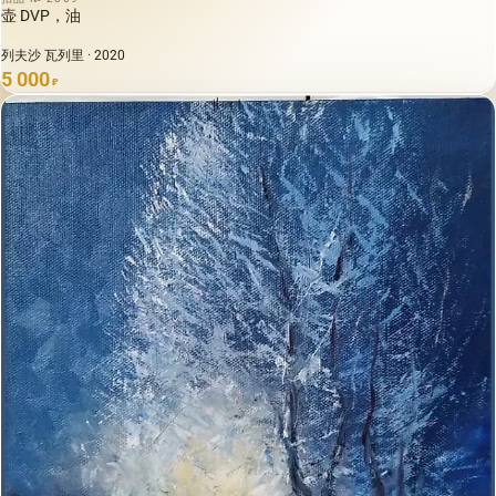
壶 DVP，油
列夫沙 瓦列里 · 2020
5 000
₽