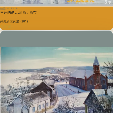
拍品 № 2319
幸运的是……油画，画布
列夫沙 瓦列里 · 2019
3 000
₽