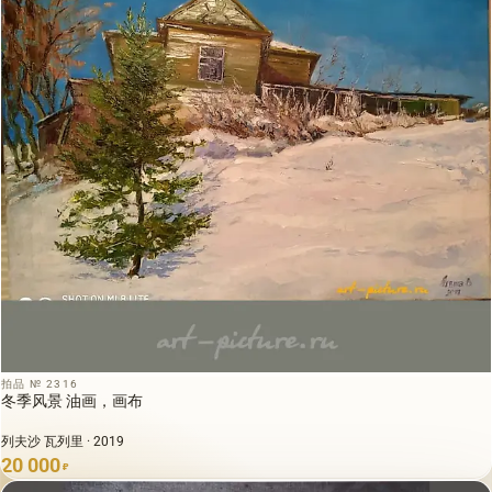
拍品 № 2316
冬季风景 油画，画布
列夫沙 瓦列里 · 2019
20 000
₽