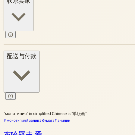
配送与付款
"монотипия" in simplified Chinese is "单版画".
# монотипия
# залив
# бумага
# анилин
布哈羅夫 爱