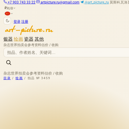
+7 903 743 33 22
artpicture.ru@gmail.com
@art_picture_ru
莫斯科,瓦洛瓦娅
RUB
₽
|
登录
注册
银器
绘画
瓷器
其他
杂志
世界拍卖会
参考资料
估价 / 收购
杂志
世界拍卖会
参考资料
估价 / 收购
目录
/
绘画
/
拍品 № 3459