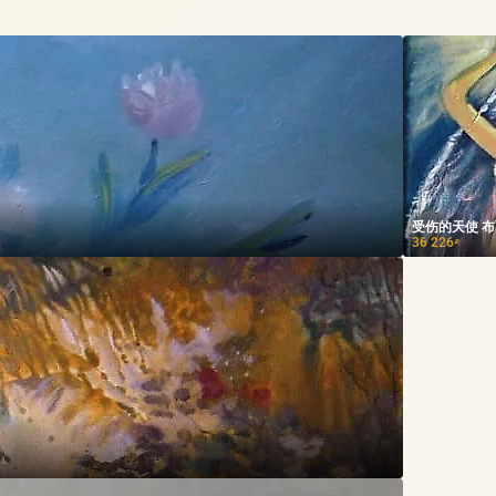
受伤的天使 
36 226
₽