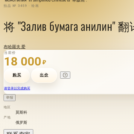
拍品 № 3459 · 绘画
将 "Залив бумага ани
布哈羅夫 爱
当前价
18 000
₽
购买
出价
请登录以完成购买
举报
地区
莫斯科
产地
俄罗斯
联系卖家