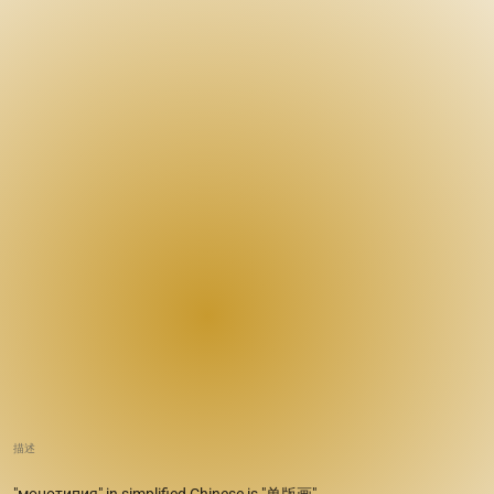
描述
"монотипия" in simplified Chinese is "单版画".