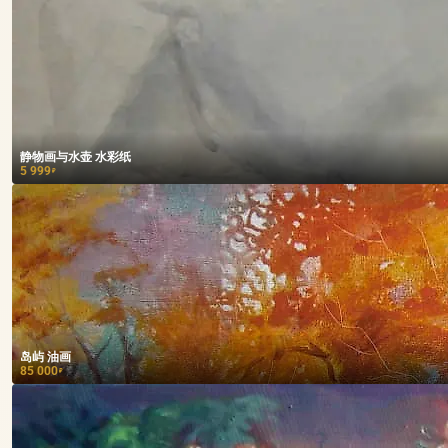
静物画与水壶 水彩纸
5 999
₽
岛屿 油画
85 000
₽