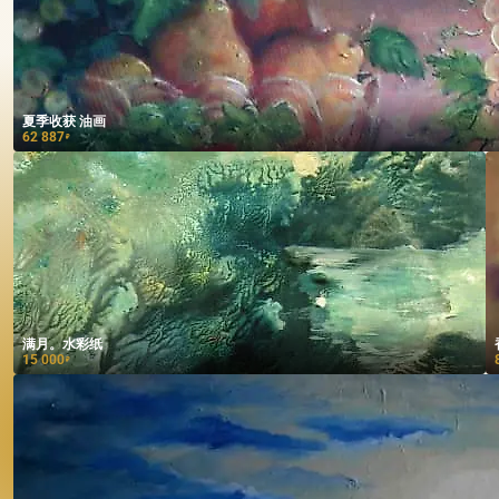
夏季收获 油画
62 887
₽
满月。水彩纸
15 000
₽