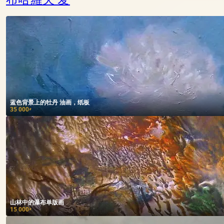
蓝色背景上的牡丹 油画，纸板
35 000
₽
山林中的瀑布单版画
15 000
₽