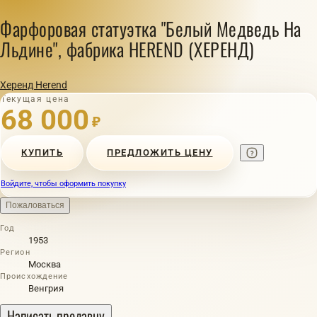
Фарфоровая статуэтка "Белый Мeдвeдь Нa
Льдине", фaбрикa НЕREND (ХЕРЕHД)
Херенд Herend
Текущая цена
68 000
₽
КУПИТЬ
ПРЕДЛОЖИТЬ ЦЕНУ
Войдите, чтобы оформить покупку
Пожаловаться
Год
1953
Регион
Москва
Происхождение
Венгрия
Написать продавцу