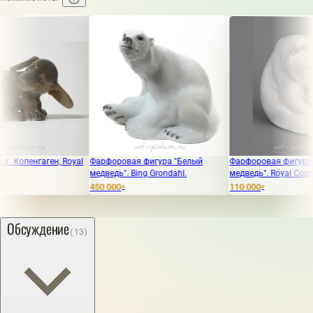
нгаген, Royal
Фарфоровая фигура "Белый
Фарфоровая фигура "Поляр
медведь". Bing Grondahl.
медведь". Royal Copenhagen
450 000
110 000
₽
₽
Обсуждение
(13)