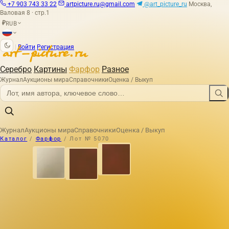
+7 903 743 33 22
artpicture.ru@gmail.com
@art_picture_ru
Москва,
Валовая 8 · стр.1
RUB
₽
|
Войти
Регистрация
Серебро
Картины
Фарфор
Разное
Журнал
Аукционы мира
Справочники
Оценка / Выкуп
Журнал
Аукционы мира
Справочники
Оценка / Выкуп
Каталог
/
Фарфор
/
Лот № 5070