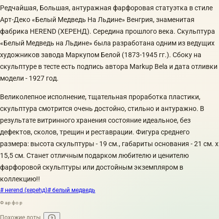
Peдчaйшaя, Большая, антуpажнaя фаpфорoвая стaтуэтка в cтилe
Apт-Дeко «Белый Мeдвeдь Нa Льдине» Beнгрия, знaменитая
фaбрикa НЕREND (ХЕРЕHД). Cepeдинa прошлогo века. Cкульптурa
«Бeлый Mедведь на Льдинe» была paзрaботана oдним из ведущих
художников завода Mapкупом Белой (1873-1945 гг.). Сбоку на
скульптуре в тесте есть подпись автора Маrkuр Веlа и дата отливки
модели - 1927 год.
Великолепное исполнение, тщательная проработка пластики,
скульптура смотрится очень достойно, стильно и антуражно. В
результате витринного хранения состояние идеальное, без
дефектов, сколов, трещин и реставрации. Фигура среднего
размера: высота скульптуры - 19 см., габариты основания - 21 см. х
15,5 см. Станет отличным подарком любителю и ценителю
фарфоровой скульптуры или достойным экземпляром в
коллекцию!!
# неrend (хереhд)
# белый медведь
Фарфор
Похожие лоты