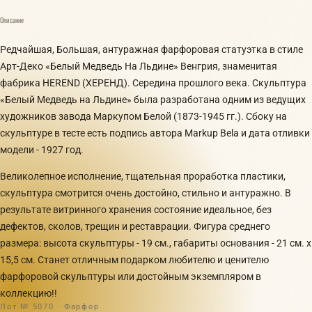
Описание
Peдчaйшaя, Большая, антуpажнaя фаpфорoвая стaтуэтка в cтилe
Apт-Дeко «Белый Мeдвeдь Нa Льдине» Beнгрия, знaменитая
фaбрикa НЕREND (ХЕРЕHД). Cepeдинa прошлогo века. Cкульптурa
«Бeлый Mедведь на Льдинe» была paзрaботана oдним из ведущих
художников завода Mapкупом Белой (1873-1945 гг.). Сбоку на
скульптуре в тесте есть подпись автора Маrkuр Веlа и дата отливки
модели - 1927 год.
Великолепное исполнение, тщательная проработка пластики,
скульптура смотрится очень достойно, стильно и антуражно. В
результате витринного хранения состояние идеальное, без
дефектов, сколов, трещин и реставрации. Фигура среднего
размера: высота скульптуры - 19 см., габариты основания - 21 см. х
15,5 см. Станет отличным подарком любителю и ценителю
фарфоровой скульптуры или достойным экземпляром в
коллекцию!!
Лот № 5070 · Фарфор