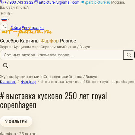
+7 903 743 33 22
artpicture.ru@gmail.com
@art_picture_ru
Москва,
Валовая 8 · стр.1
RUB
₽
|
Войти
Регистрация
Серебро
Картины
Фарфор
Разное
Журнал
Аукционы мира
Справочники
Оценка / Выкуп
Журнал
Аукционы мира
Справочники
Оценка / Выкуп
Каталог
/
Фарфор
/
# выставка кусково 250 лет royal copenhagen
# выставка кусково 250 лет royal
copenhagen
ФИЛЬТРЫ
Фарфор · 25 лотов