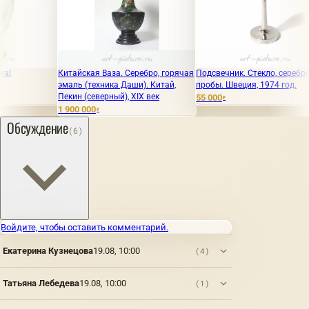
Китайская Ваза. Серебро, горячая
Подсвечник. Стекло, серебро 830
Часы 
эмаль (техника Даши). Китай,
пробы. Швеция, 1974 год.
Copen
Пекин (северный), XIX век
55 000
390 0
₽
1 900 000
₽
Обсуждение
(6)
Войдите, чтобы оставить комментарий.
Екатерина Кузнецова
19.08, 10:00
(4)
Татьяна Лебедева
19.08, 10:00
(1)