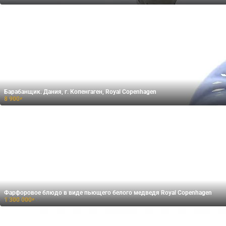
Барабанщик. Дания, г. Копенгаген, Royal Copenhagen
8 900
₽
Фарфоровое блюдо в виде пьющего белого медведя Royal Copenhagen
1 300 000
₽