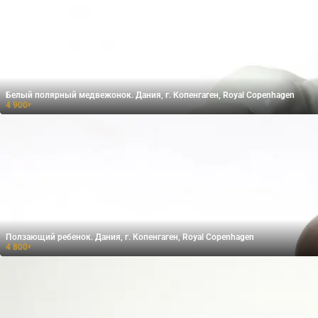
Белый полярный медвежонок. Дания, г. Копенгаген, Royal Copenhagen
4 900
₽
Ползающий ребенок. Дания, г. Копенгаген, Royal Copenhagen
4 800
₽