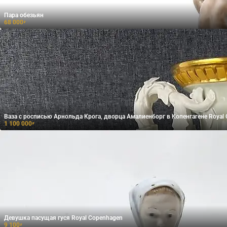
Пара обезьян
68 000
₽
Ваза с росписью Арнольда Крога, дворца Амалиенборг в Копенгагене Royal
1 100 000
₽
Девушка пасущая гуся​ Royal Copenhagen
9 100
₽