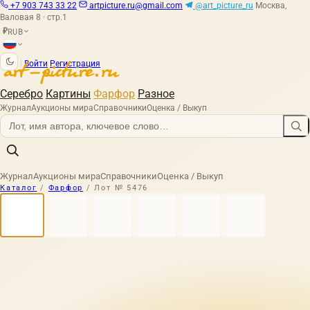
+7 903 743 33 22
artpicture.ru@gmail.com
@art_picture_ru
Москва,
Валовая 8 · стр.1
RUB
₽
|
Войти
Регистрация
Серебро
Картины
Фарфор
Разное
Журнал
Аукционы мира
Справочники
Оценка / Выкуп
Журнал
Аукционы мира
Справочники
Оценка / Выкуп
Каталог
/
Фарфор
/
Лот № 5476