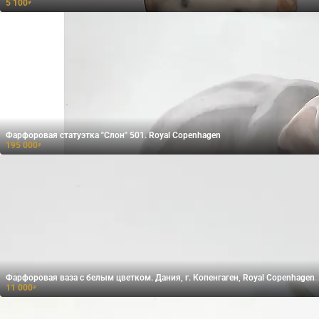
5 100
₽
Фарфоровая статуэтка "Слон" 501. Royal Copenhagen
195 000
₽
Фарфоровая ваза с белым цветком. Дания, г. Копенгаген, Royal Copenhagen
11 000
₽