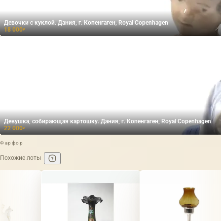
Девочки с куклой. Дания, г. Копенгаген, Royal Copenhagen
18 000
₽
Девушка, собирающая картошку. Дания, г. Копенгаген, Royal Copenhagen
22 000
₽
Фарфор
Похожие лоты