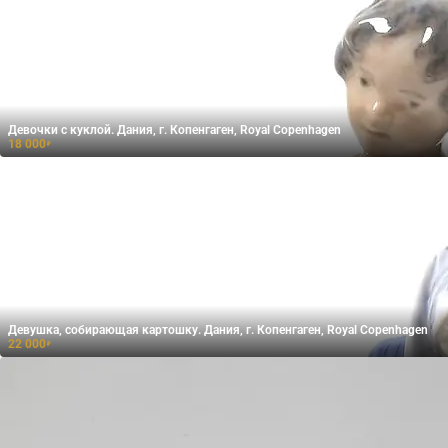
Девочки с куклой. Дания, г. Копенгаген, Royal Copenhagen
18 000
₽
Девушка, собирающая картошку. Дания, г. Копенгаген, Royal Copenhagen
22 000
₽