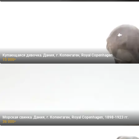
Купающаяся девочка. Дания, г. Копенгаген, Royal Copenhagen
15 000
₽
Морская свинка. Дания, г. Копенгаген, Royal Copenhagen, 1898-1923 гг.
36 000
₽