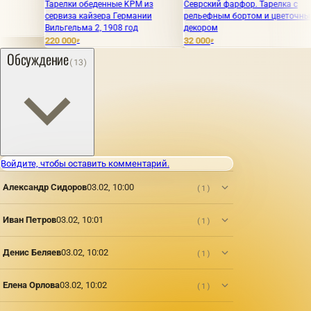
релки обеденные KPM из
Севрский фарфор. Тарелка с
КИТАЙСК
рвиза кайзера Германии
рельефным бортом и цветочным
ФАРФОР ИЗ
льгельма 2, 1908 год
декором
век.
0 000
32 000
480 000
₽
₽
₽
Обсуждение
(13)
Войдите, чтобы оставить комментарий.
Александр Сидоров
03.02, 10:00
(1)
Иван Петров
03.02, 10:01
(1)
Денис Беляев
03.02, 10:02
(1)
Елена Орлова
03.02, 10:02
(1)