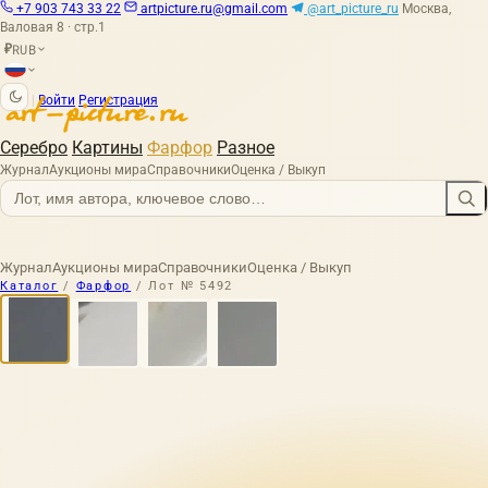
+7 903 743 33 22
artpicture.ru@gmail.com
@art_picture_ru
Москва,
Валовая 8 · стр.1
RUB
₽
|
Войти
Регистрация
Серебро
Картины
Фарфор
Разное
Журнал
Аукционы мира
Справочники
Оценка / Выкуп
Журнал
Аукционы мира
Справочники
Оценка / Выкуп
Каталог
/
Фарфор
/
Лот № 5492