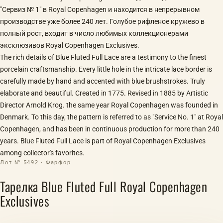
"Сервиз № 1" в Royal Copenhagen и находится в непрерывном
производстве уже более 240 лет. Голубое рифленое кружево в
полный рост, входит в число любимых коллекционерами
эксклюзивов Royal Copenhagen Exclusives.
The rich details of Blue Fluted Full Lace are a testimony to the finest
porcelain craftsmanship. Every little hole in the intricate lace border is
carefully made by hand and accented with blue brushstrokes. Truly
elaborate and beautiful. Created in 1775. Revised in 1885 by Artistic
Director Arnold Krog. the same year Royal Copenhagen was founded in
Denmark. To this day, the pattern is referred to as "Service No. 1" at Royal
Copenhagen, and has been in continuous production for more than 240
years. Blue Fluted Full Lace is part of Royal Copenhagen Exclusives
among collector's favorites.
Лот № 5492 · Фарфор
Тарелка Blue Fluted Full Royal Copenhagen
Exclusives