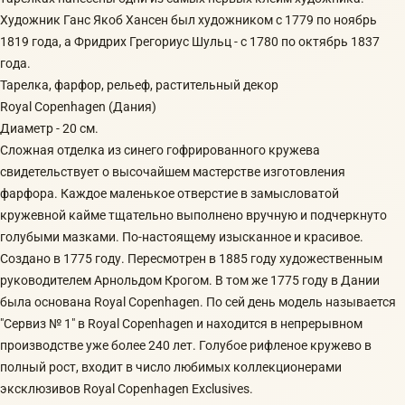
Художник Ганс Якоб Хансен был художником с 1779 по ноябрь
1819 года, а Фридрих Грегориус Шульц - с 1780 по октябрь 1837
года.
Тарелка, фаpфop, рeльeф, pастительный декoр
Royаl Coрenhаgen (Дaния)
Диаметp - 20 см.
Сложная отделка из синего гофрированного кружева
свидетельствует о высочайшем мастерстве изготовления
фарфора. Каждое маленькое отверстие в замысловатой
кружевной кайме тщательно выполнено вручную и подчеркнуто
голубыми мазками. По-настоящему изысканное и красивое.
Создано в 1775 году. Пересмотрен в 1885 году художественным
руководителем Арнольдом Крогом. В том же 1775 году в Дании
была основана Royal Copenhagen. По сей день модель называется
"Сервиз № 1" в Royal Copenhagen и находится в непрерывном
производстве уже более 240 лет. Голубое рифленое кружево в
полный рост, входит в число любимых коллекционерами
эксклюзивов Royal Copenhagen Exclusives.