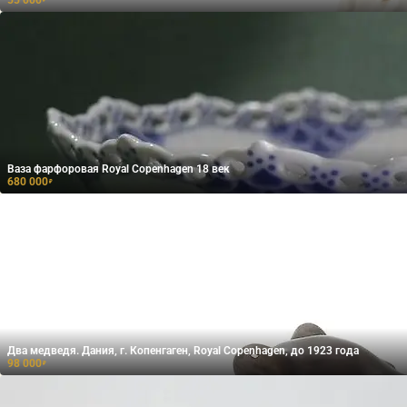
Baзa фаpфopoвая Royal Coрenhаgеn 18 век
680 000
₽
Два медведя. Дания, г. Копенгаген, Royal Copenhagen, до 1923 года
98 000
₽