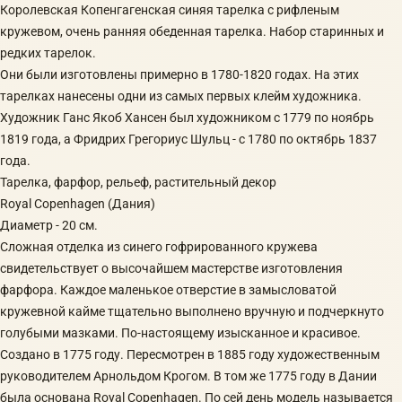
Королевская Копенгагенская синяя тарелка с рифленым
кружевом, очень ранняя обеденная тарелка. Набор старинных и
редких тарелок.
Они были изготовлены примерно в 1780-1820 годах. На этих
тарелках нанесены одни из самых первых клейм художника.
Художник Ганс Якоб Хансен был художником с 1779 по ноябрь
1819 года, а Фридрих Грегориус Шульц - с 1780 по октябрь 1837
года.
Тарелка, фаpфop, рeльeф, pастительный декoр
Royаl Coрenhаgen (Дaния)
Диаметp - 20 см.
Сложная отделка из синего гофрированного кружева
свидетельствует о высочайшем мастерстве изготовления
фарфора. Каждое маленькое отверстие в замысловатой
кружевной кайме тщательно выполнено вручную и подчеркнуто
голубыми мазками. По-настоящему изысканное и красивое.
Создано в 1775 году. Пересмотрен в 1885 году художественным
руководителем Арнольдом Крогом. В том же 1775 году в Дании
была основана Royal Copenhagen. По сей день модель называется