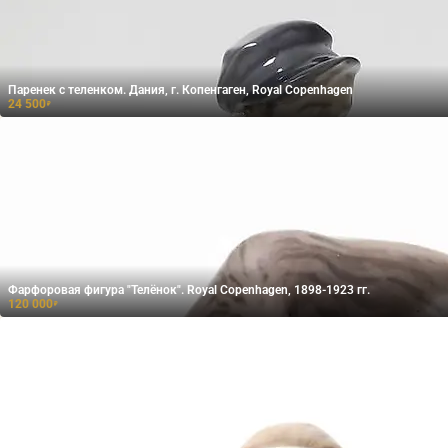
Паренек с теленком. Дания, г. Копенгаген, Royal Copenhagen
24 500
₽
Фарфоровая фигура "Телёнок". Royal Copenhagen, 1898-1923 гг.
120 000
₽