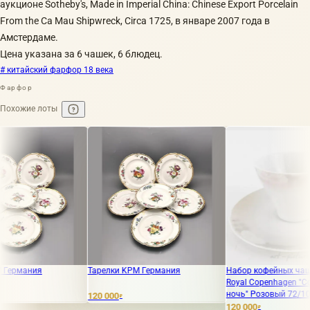
аукционе Sotheby's, Made in Imperial China: Chinese Export Porcelain
From the Ca Mau Shipwreck, Circa 1725, в январе 2007 года в
Амстердаме.
Цена указана за 6 чашек, 6 блюдец.
# китайский фарфор 18 века
Фарфор
Похожие лоты
я
Тарелки KPM Германия
Набор кофейных чашек и блю
Royal Copenhagen "Сон в летн
ночь" Розовый 72/10041
120 000
₽
120 000
₽