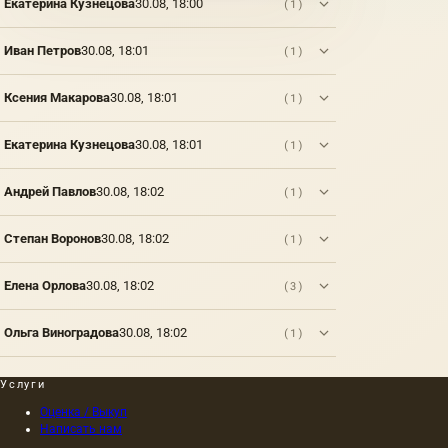
Екатерина Кузнецова
30.08, 18:00
(1)
поднят
в 1998-
99 гг.
Иван Петров
30.08, 18:01
(1)
вьетнамской
государственной
Ксения Макарова
30.08, 18:01
(1)
компанией.
Масштабная
морская
Екатерина Кузнецова
30.08, 18:01
(1)
археологическая
экспедиция
собрала
Андрей Павлов
30.08, 18:02
(1)
много
уникальной
Степан Воронов
30.08, 18:02
(1)
информации.
Елена Орлова
30.08, 18:02
(3)
Ольга Виноградова
30.08, 18:02
(1)
Услуги
Оценка / Выкуп
Написать нам