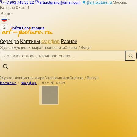
+7 903 743 33 22
artpicture.ru@gmail.com
@art_picture_ru
Москва,
Валовая 8 · стр.1
RUB
₽
|
Войти
Регистрация
Серебро
Картины
Фарфор
Разное
Журнал
Аукционы мира
Справочники
Оценка / Выкуп
Журнал
Аукционы мира
Справочники
Оценка / Выкуп
Каталог
/
Фарфор
/
Лот № 5439