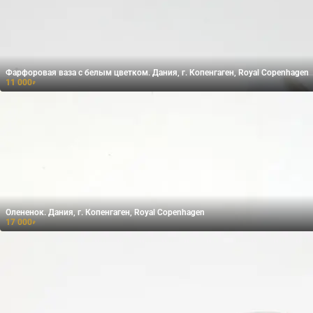
Фарфоровая ваза с белым цветком. Дания, г. Копенгаген, Royal Copenhagen
11 000
₽
Олененок. Дания, г. Копенгаген, Royal Copenhagen
17 000
₽