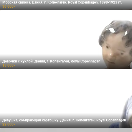
Морская свинка. Дания, г. Копенгаген, Royal Copenhagen, 1898-1923 гг.
36 000
₽
Девочки с куклой. Дания, г. Копенгаген, Royal Copenhagen
18 000
₽
Девушка, собирающая картошку. Дания, г. Копенгаген, Royal Copenhagen
22 000
₽