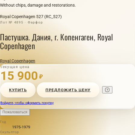
Without chips, damage and restorations.
Royal Copenhagen 527 (RC_527)
Лот № 4895 · Фарфор
Пастушка. Дания, г. Копенгаген, Royal
Copenhagen
Royal Copenhagen
Текущая цена
15 900
₽
КУПИТЬ
ПРЕДЛОЖИТЬ ЦЕНУ
Войдите, чтобы оформить покупку
Пожаловаться
Год
1975-1979
Скульптор