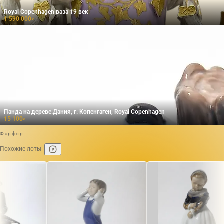
Royal Copenhagen ваза 19 век
1 590 000
₽
Панда на дереве.Дания, г. Копенгаген, Royal Copenhagen
15 100
₽
Фарфор
Похожие лоты