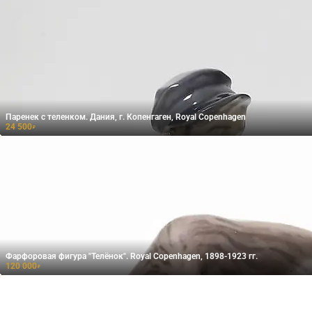
Паренек с теленком. Дания, г. Копенгаген, Royal Copenhagen
24 500
₽
Фарфоровая фигура "Телёнок". Royal Copenhagen, 1898-1923 гг.
120 000
₽