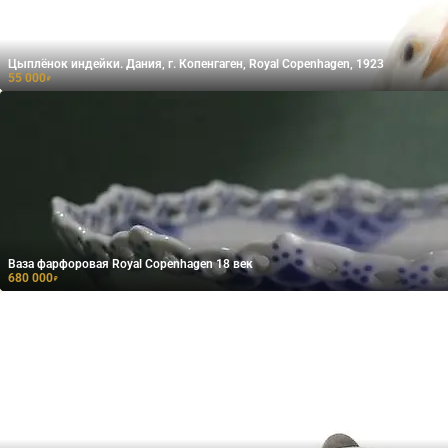
Цыплёнок индейки. Дания, г. Копенгаген, Royal Copenhagen, 1923
55 000
₽
Baзa фаpфopoвая Royal Coрenhаgеn 18 век
680 000
₽