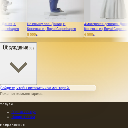
Не слышу зла. Дания, г.
Амагерская девочка. Дания, г.
Радос
Копенгаген, Royal Copenhagen
Копенгаген, Royal Copenhagen
Копен
8 500
6 500
9 100
₽
₽
Обсуждение
(0)
Войдите, чтобы оставить комментарий.
Пока нет комментариев.
Услуги
Оценка / Выкуп
Написать нам
Направления