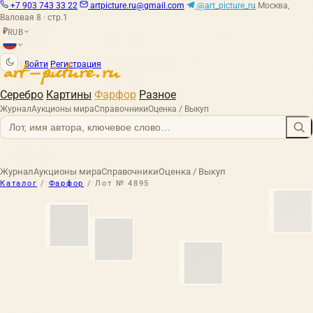
+7 903 743 33 22
artpicture.ru@gmail.com
@art_picture_ru
Москва,
Валовая 8 · стр.1
RUB
₽
|
Войти
Регистрация
Серебро
Картины
Фарфор
Разное
Журнал
Аукционы мира
Справочники
Оценка / Выкуп
Журнал
Аукционы мира
Справочники
Оценка / Выкуп
Каталог
/
Фарфор
/
Лот № 4895