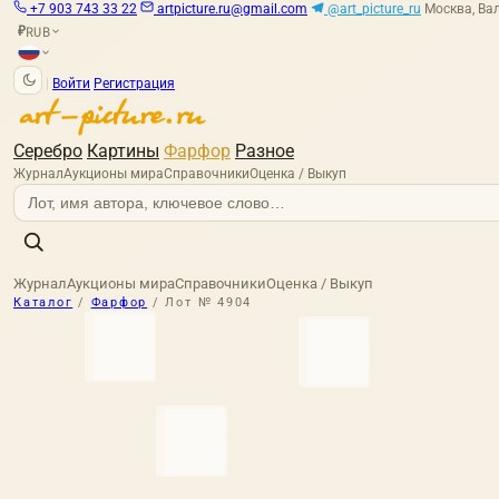
+7 903 743 33 22
artpicture.ru@gmail.com
@art_picture_ru
Москва, Вал
RUB
₽
|
Войти
Регистрация
Серебро
Картины
Фарфор
Разное
Журнал
Аукционы мира
Справочники
Оценка / Выкуп
Журнал
Аукционы мира
Справочники
Оценка / Выкуп
Каталог
/
Фарфор
/
Лот № 4904