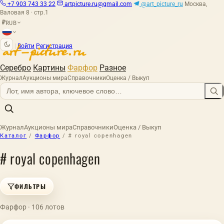
+7 903 743 33 22
artpicture.ru@gmail.com
@art_picture_ru
Москва,
Валовая 8 · стр.1
RUB
₽
|
Войти
Регистрация
Серебро
Картины
Фарфор
Разное
Журнал
Аукционы мира
Справочники
Оценка / Выкуп
Журнал
Аукционы мира
Справочники
Оценка / Выкуп
Каталог
/
Фарфор
/
# royal copenhagen
# royal copenhagen
ФИЛЬТРЫ
Фарфор · 106 лотов