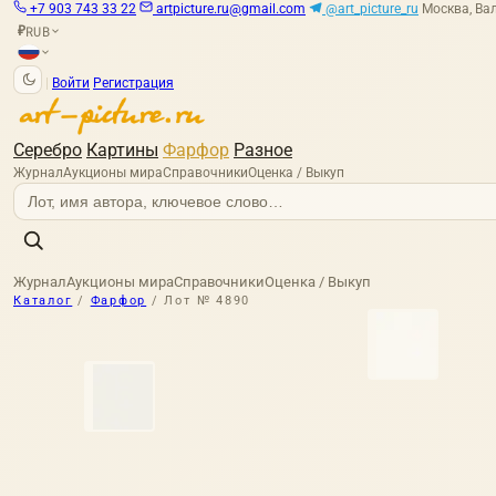
+7 903 743 33 22
artpicture.ru@gmail.com
@art_picture_ru
Москва, Вал
RUB
₽
|
Войти
Регистрация
Серебро
Картины
Фарфор
Разное
Журнал
Аукционы мира
Справочники
Оценка / Выкуп
Журнал
Аукционы мира
Справочники
Оценка / Выкуп
Каталог
/
Фарфор
/
Лот № 4890