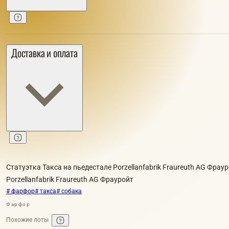
Доставка и оплата
Статуэтка Такса на пьедестале Porzellanfabrik Fraureuth AG Фрау
Porzellanfabrik Fraureuth AG Фрауройт
# фарфор
# такса
# собака
Фарфор
Похожие лоты