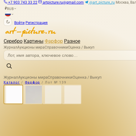
+7 903 743 33 22
artpicture.ru@gmail.com
@art_picture_ru
Москва, Вал
RUB
₽
|
Войти
Регистрация
Серебро
Картины
Фарфор
Разное
Журнал
Аукционы мира
Справочники
Оценка / Выкуп
Журнал
Аукционы мира
Справочники
Оценка / Выкуп
Каталог
/
Фарфор
/
Лот № 139