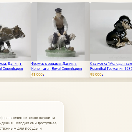
Фермер с овцами. Дания, г.
Статуэтка "Молодая такса"
Фарф
Копенгаген, Royal Copenhagen
Rosenthal Германия 1936 год
"Мед
Roya
41 000
95 000
₽
₽
9 50
фора в течение веков служили
дения. Сегодня они доступнее,
естижным для посуды и