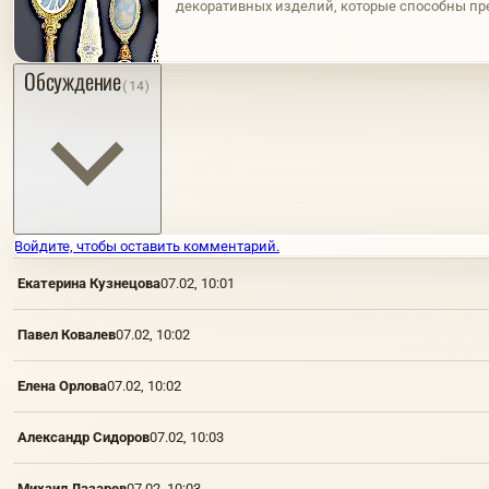
декоративных изделий, которые способны пре
церемонию. Однако не все фарфор одинаков,
каждый со своими…
Обсуждение
(14)
Войдите, чтобы оставить комментарий.
Екатерина Кузнецова
07.02, 10:01
Павел Ковалев
07.02, 10:02
Елена Орлова
07.02, 10:02
Александр Сидоров
07.02, 10:03
Михаил Лазарев
07.02, 10:03