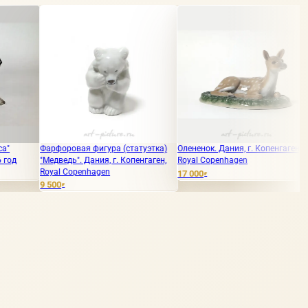
оровая фигура (статуэтка)
Олененок. Дания, г. Копенгаген,
Утка. Дания, 
ведь". Дания, г. Копенгаген,
Royal Copenhagen
Copenhagen, 
l Copenhagen
17 000
29 000
₽
₽
0
₽