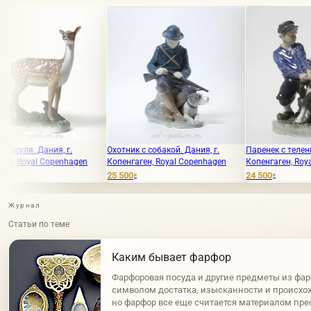
 г.
Охотник с собакой. Дания, г.
Паренек с теленком. Дания, г.
enhagen
Копенгаген, Royal Copenhagen
Копенгаген, Royal Copenhagen
25 500
24 500
₽
₽
Журнал
Статьи по теме
Каким бывает фарфор
Фарфоровая посуда и другие предметы из фар
символом достатка, изысканности и происхож
но фарфор все еще считается материалом пр