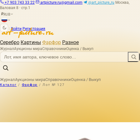
+7 903 743 33 22
artpicture.ru@gmail.com
@art_picture_ru
Москва,
Валовая 8 · стр.1
RUB
₽
|
Войти
Регистрация
Серебро
Картины
Фарфор
Разное
Журнал
Аукционы мира
Справочники
Оценка / Выкуп
Журнал
Аукционы мира
Справочники
Оценка / Выкуп
Каталог
/
Фарфор
/
Лот № 127