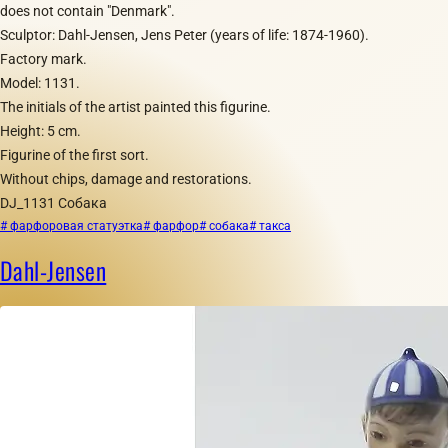
does not contain "Denmark".
Sculptor: Dahl-Jensen, Jens Peter (years of life: 1874-1960).
Factory mark.
Model: 1131.
​The initials of the artist painted this figurine.
Height: 5 cm.
Figurine of the first sort.
Without chips, damage and restorations.
DJ_1131 Собака
# фарфоровая статуэтка
# фарфор
# собака
# такса
Dahl-Jensen