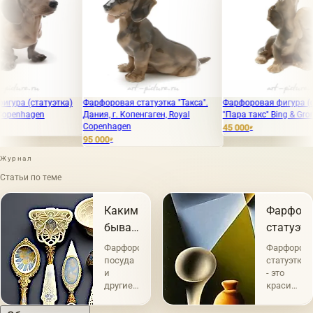
уэтка)
Фарфоровая статуэтка "Такса".
Фарфоровая фигура (статуэтка)
Дания, г. Копенгаген, Royal
"Пара такс" Bing & Grondahl
Copenhagen
45 000
₽
95 000
₽
Журнал
Статьи по теме
Каким
Фарфор
бывает
статуэтк
фарфор
Фарфоровая
Фарфоров
посуда
статуэтки
и
- это
другие
красивые
предметы
и
из
изысканн