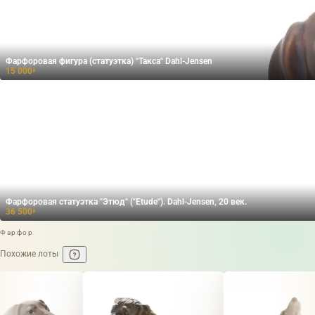
Фарфоровая фигура (статуэтка) "Такса" Dahl-Jensen
15 000
₽
Фарфоровая статуэтка "Этюд" ("Etude"). Dahl-Jensen, 20 век.
36 500
₽
Фарфор
Похожие лоты