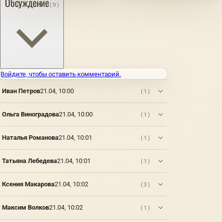
Обсуждение
(9)
фарфора
предметы
в
декора,
течение
которые
веков
имеют
служили
богатую
символом
историю.
достатка,
Они
изысканности
были
Войдите, чтобы оставить комментарий.
и
созданы
происхождения.
еще в
Иван Петров
21.04, 10:00
(1)
Сегодня
18 веке
они
и
Ольга Виноградова
21.04, 10:00
(1)
доступнее,
быстро
но
стали
фарфор
популярн
Наталья Романова
21.04, 10:01
(1)
все еще
в
считается
европейск
материалом
культуре
Татьяна Лебедева
21.04, 10:01
(1)
престижным
благодаря
для
своей
Ксения Макарова
21.04, 10:02
(3)
посуды
красоте
и
и
декоративных
утонченно
Максим Волков
21.04, 10:02
(1)
изделий,
Фарфоров
которые
статуэтки