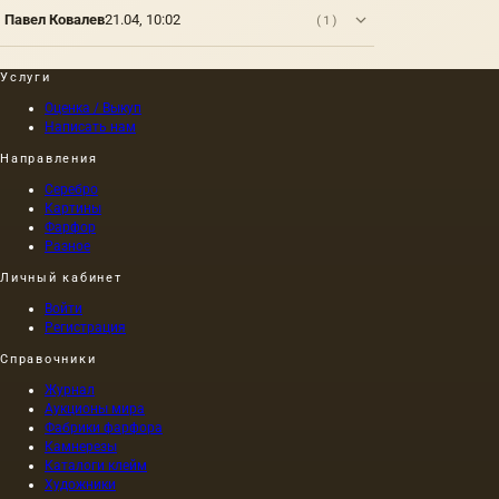
способны
изготавли
Павел Ковалев
21.04, 10:02
(1)
превратить
из
чаепитие
фарфора
Услуги
в
- тонкой
церемонию.
и
Оценка / Выкуп
Однако
хрупкой
Написать нам
не все
керамичес
фарфор
массы,
Направления
одинаков,
которая
Серебро
и
обжигаетс
Картины
существуют
при
Фарфор
различные
высокой
Разное
виды,
температур
Личный кабинет
каждый
со
Войти
своими…
Регистрация
Справочники
Журнал
Аукционы мира
Фабрики фарфора
Камнерезы
Каталоги клейм
Художники