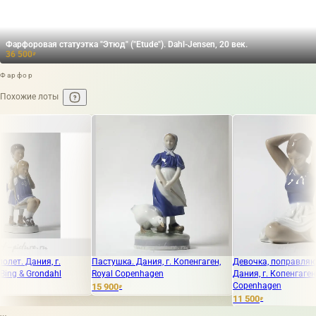
Фарфоровая статуэтка "Этюд" ("Etude"). Dahl-Jensen, 20 век.
36 500
₽
Фарфор
Похожие лоты
ия, г.
Пастушка. Дания, г. Копенгаген,
Девочка, поправляющая вол
ondahl
Royal Copenhagen
Дания, г. Копенгаген, Royal
Copenhagen
15 900
₽
11 500
₽