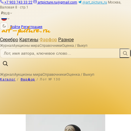
+7 903 743 33 22
artpicture.ru@gmail.com
@art_picture_ru
Москва,
Валовая 8 · стр.1
RUB
₽
|
Войти
Регистрация
Серебро
Картины
Фарфор
Разное
Журнал
Аукционы мира
Справочники
Оценка / Выкуп
Журнал
Аукционы мира
Справочники
Оценка / Выкуп
Каталог
/
Фарфор
/
Лот № 130