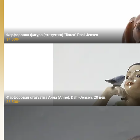
Фарфоровая фигура (статуэтка) "Такса" Dahl-Jensen
14 000
₽
Фарфоровая статуэтка Анна (Anne). Dahl-Jensen, 20 век.
35 500
₽