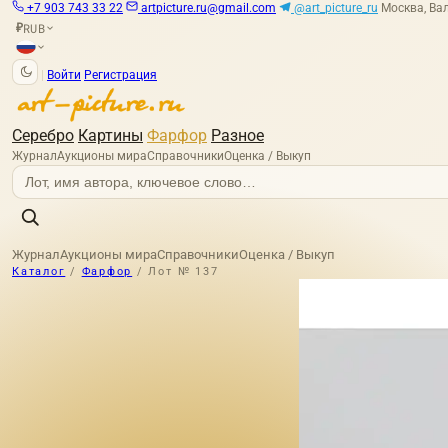
+7 903 743 33 22
artpicture.ru@gmail.com
@art_picture_ru
Москва, Вал
RUB
₽
|
Войти
Регистрация
Серебро
Картины
Фарфор
Разное
Журнал
Аукционы мира
Справочники
Оценка / Выкуп
Журнал
Аукционы мира
Справочники
Оценка / Выкуп
Каталог
/
Фарфор
/
Лот № 137