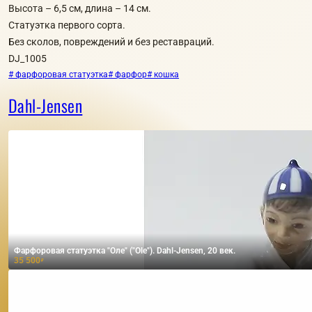
Высота – 6,5 см, длина – 14 см.
Статуэтка первого сорта.
Без сколов, повреждений и без реставраций.
DJ_1005
# фарфоровая статуэтка
# фарфор
# кошка
Dahl-Jensen
Фарфоровая статуэтка "Оле" ("Ole"). Dahl-Jensen, 20 век.
35 500
₽