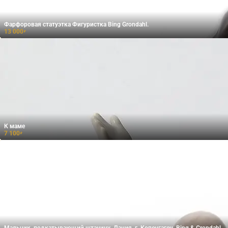
Фарфоровая статуэтка Фигуристка Bing Grondahl.
13 000
₽
К маме
7 100
₽
Мальчик, подкатывающий штанину. Дания, г. Копенгаген, Bing & Grondahl