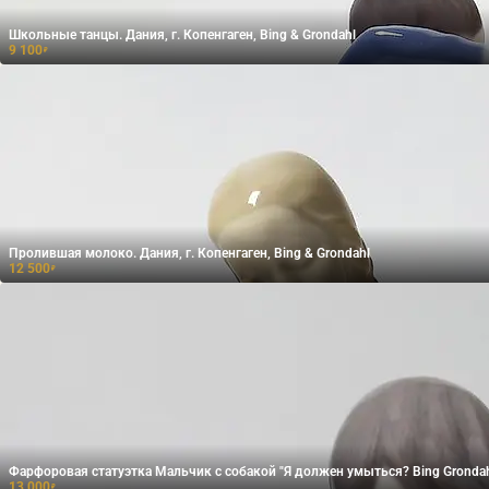
Школьные танцы. Дания, г. Копенгаген, Bing & Grondahl
9 100
₽
Пролившая молоко. Дания, г. Копенгаген, Bing & Grondahl
12 500
₽
Фарфоровая статуэтка Мальчик с собакой "Я должен умыться? Bing Gronda
13 000
₽