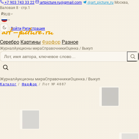
+7 903 743 33 22
artpicture.ru@gmail.com
@art_picture_ru
Москва,
Валовая 8 · стр.1
RUB
₽
|
Войти
Регистрация
Серебро
Картины
Фарфор
Разное
Журнал
Аукционы мира
Справочники
Оценка / Выкуп
Журнал
Аукционы мира
Справочники
Оценка / Выкуп
Каталог
/
Фарфор
/
Лот № 4887