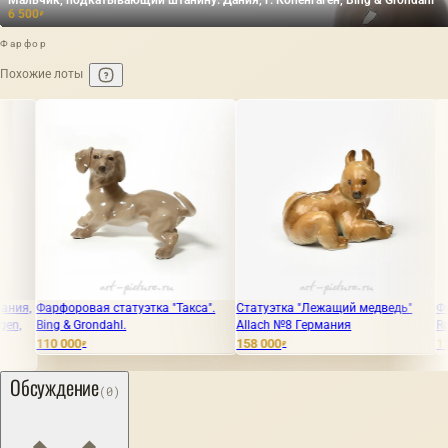
6 500
₽
Фарфор
Похожие лоты
овая статуэтка "Такса".
Cтатуэтка "Лежащий медведь"
Фарфоровая ста
Grondahl.
Allach №8 Германия
Rorstrand
0
158 000
110 000
₽
₽
₽
Обсуждение
(0)