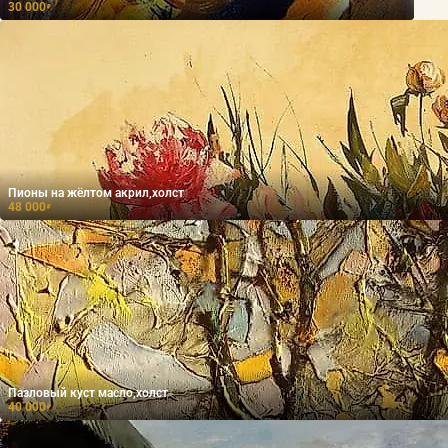
30 000
₽
Пионы на жёлтом акрил,холст
48 000
₽
Пазловый куст масло,холст
40 000
₽