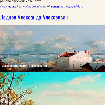
работа оформлена в багет
# сан марка
# холст
# работа
# масло
# венеция.площадь
# багет
Леднев Александр Алексеевич
Самара.Вид на Волгу масло,холст
35 000
₽