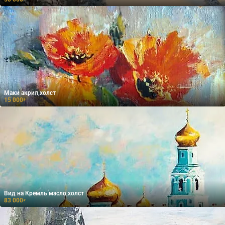
Маки акрил,холст
15 000
₽
Вид на Кремль масло,холст
83 000
₽