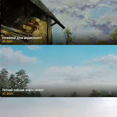
Нежилой дом акрил,холст
48 000
₽
Летний пейзаж масло,холст
45 000
₽