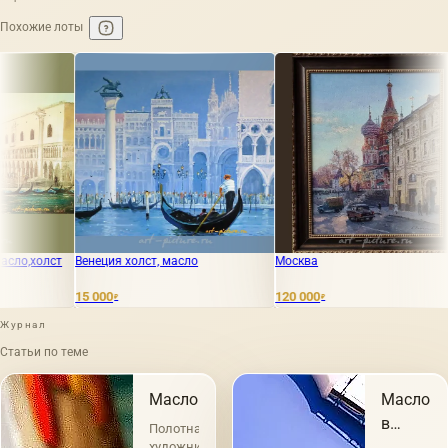
Похожие лоты
ия холст, масло
Москва
Гранд канал м
0
120 000
120 000
₽
₽
₽
Журнал
Статьи по теме
Масло
Масло
в
Полотна
живопис
художников