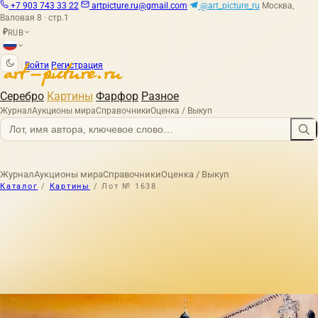
+7 903 743 33 22
artpicture.ru@gmail.com
@art_picture_ru
Москва,
Валовая 8 · стр.1
RUB
₽
|
Войти
Регистрация
Серебро
Картины
Фарфор
Разное
Журнал
Аукционы мира
Справочники
Оценка / Выкуп
Журнал
Аукционы мира
Справочники
Оценка / Выкуп
Каталог
/
Картины
/
Лот № 1638