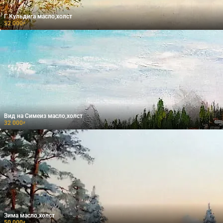
Г.Кульдига масло,холст
52 000
₽
Вид на Симеиз масло,холст
32 000
₽
Зима масло,холст
50 000
₽