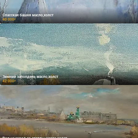
Спасская башня масло,холст
40 000
₽
Зимний заполдень масло,холст
42 000
₽