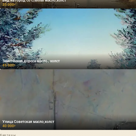
Вид на город со стеллы масло,холст
35 000
₽
Заметённая дорога масло , холст
45 000
₽
Улица Советская масло,холст
40 000
₽
Картины