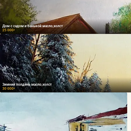
Дом с садом и банькой масло,холст
25 000
₽
Зимний полдень масло,холст
30 000
₽