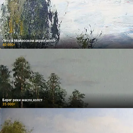
Лето в Майроском акрил,холст
40 000
₽
Берег реки масло,холст
35 000
₽