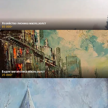
Хозяйство лесника масло,холст
85 000
₽
Будни мегаполиса масло,холст
25 000
₽