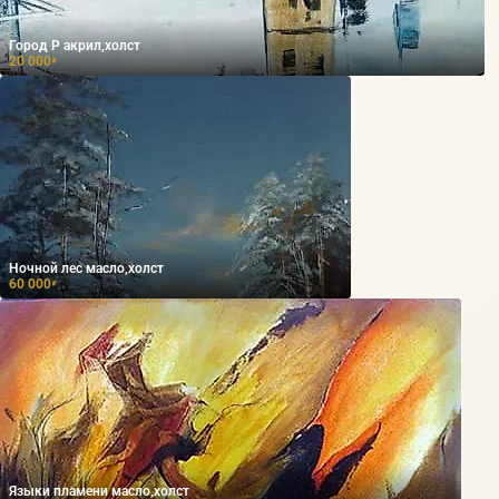
Город Р акрил,холст
20 000
₽
Ночной лес масло,холст
60 000
₽
Языки пламени масло,холст