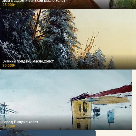
Дом с садом и банькой масло,холст
25 000
₽
Зимний полдень масло,холст
30 000
₽
Город Р акрил,холст
20 000
₽