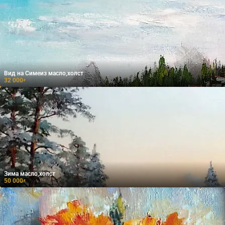
Вид на Симеиз масло,холст
32 000
₽
Зима масло,холст
50 000
₽