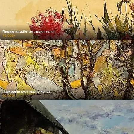
Пионы на жёлтом акрил,холст
48 000
₽
Пазловый куст масло,холст
40 000
₽