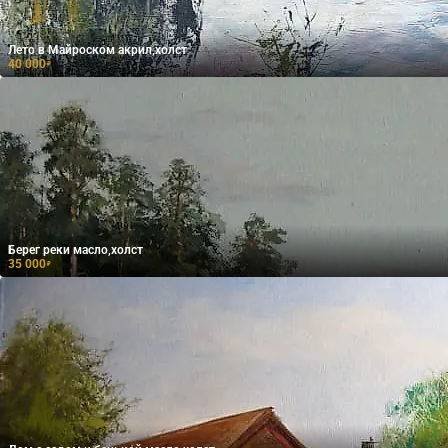
Лето в Майроском акрил,холст
40 000
₽
Берег реки масло,холст
35 000
₽