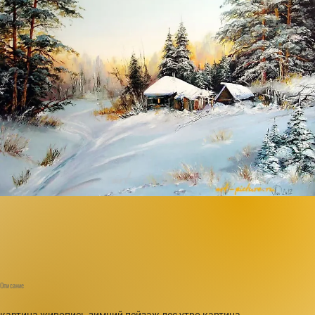
Описание
картина,живопись,зимний пейзаж,лес,утро,картина