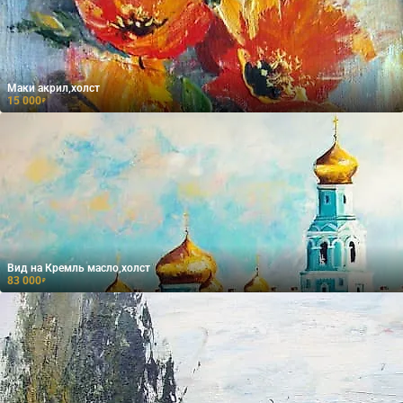
Маки акрил,холст
15 000
₽
Вид на Кремль масло,холст
83 000
₽