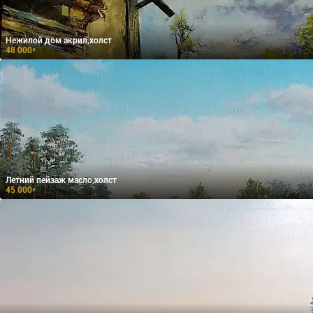
Нежилой дом акрил,холст
48 000
₽
Летний пейзаж масло,холст
45 000
₽