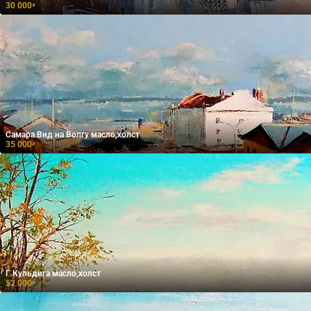
30 000
₽
Самара.Вид на Волгу масло,холст
35 000
₽
Г.Кульдига масло,холст
52 000
₽