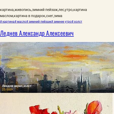
картина,живопись,зимний пейзаж,лес,утро,картина
маслом,картина в подарок,снег,зима
# картина
# масло
# зимний пейзаж
# зимнее утро
# холст
Леднев Александр Алексеевич
Лондон акрил,холст
25 000
₽