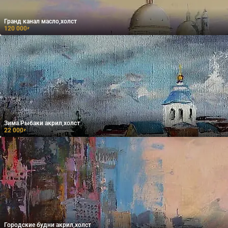
Гранд канал масло,холст
120 000
₽
Зима.Рыбаки акрил,холст
22 000
₽
Городские будни акрил,холст