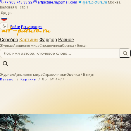
+7 903 743 33 22
artpicture.ru@gmail.com
@art_picture_ru
Москва,
Валовая 8 · стр.1
RUB
₽
|
Войти
Регистрация
Серебро
Картины
Фарфор
Разное
Журнал
Аукционы мира
Справочники
Оценка / Выкуп
Журнал
Аукционы мира
Справочники
Оценка / Выкуп
Каталог
/
Картины
/
Лот № 4477