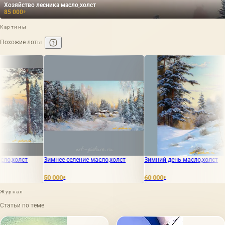
Хозяйство лесника масло,холст
85 000
₽
Картины
Похожие лоты
нее селение масло,холст
Зимний день масло,холст
Хозяйство л
000
60 000
85 000
₽
₽
₽
Журнал
Статьи по теме