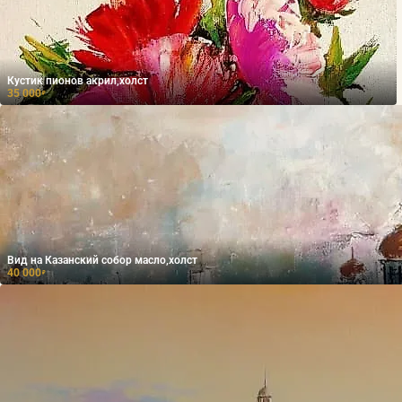
Кустик пионов акрил,холст
35 000
₽
Вид на Казанский собор масло,холст
40 000
₽