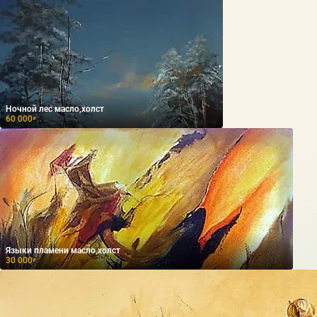
Ночной лес масло,холст
60 000
₽
Языки пламени масло,холст
30 000
₽