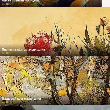
Языки пламени масло,холст
30 000
₽
Пионы на жёлтом акрил,холст
48 000
₽
Пазловый куст масло,холст
40 000
₽