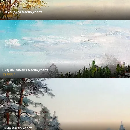
Г.Кульдига масло,холст
52 000
₽
Вид на Симеиз масло,холст
32 000
₽
Зима масло,холст