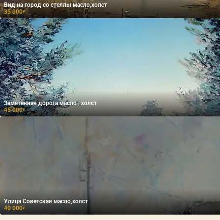
Вид на город со стеллы масло,холст
35 000
₽
Заметённая дорога масло , холст
45 000
₽
Улица Советская масло,холст
40 000
₽