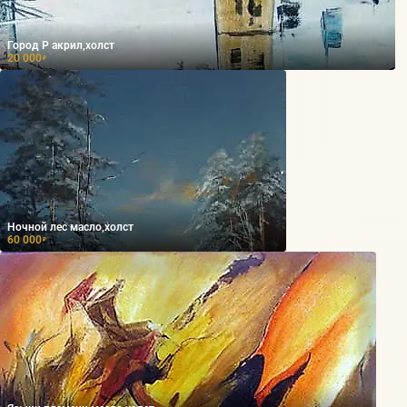
Город Р акрил,холст
20 000
₽
Ночной лес масло,холст
60 000
₽