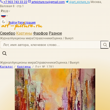
+7 903 743 33 22
artpicture.ru@gmail.com
@art_picture_ru
Москва,
Валовая 8 · стр.1
RUB
₽
|
Войти
Регистрация
Серебро
Картины
Фарфор
Разное
Журнал
Аукционы мира
Справочники
Оценка / Выкуп
Журнал
Аукционы мира
Справочники
Оценка / Выкуп
Каталог
/
Картины
/
Лот № 1781