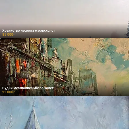
Хозяйство лесника масло,холст
85 000
₽
Будни мегаполиса масло,холст
25 000
₽