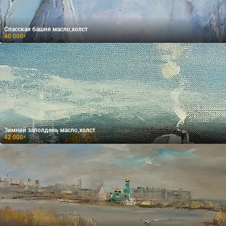
Спасская башня масло,холст
40 000
₽
Зимний заполдень масло,холст
42 000
₽