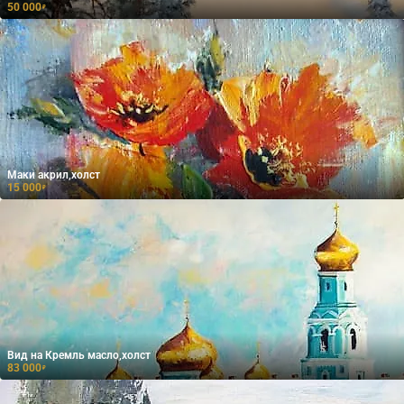
50 000
₽
Маки акрил,холст
15 000
₽
Вид на Кремль масло,холст
83 000
₽