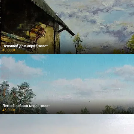
Нежилой дом акрил,холст
48 000
₽
Летний пейзаж масло,холст
45 000
₽