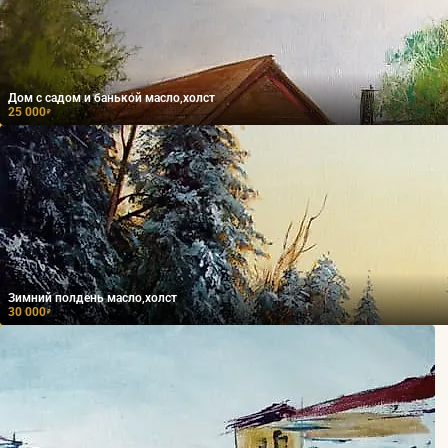
Дом с садом и банькой масло,холст
25 000
₽
Зимний полдень масло,холст
30 000
₽