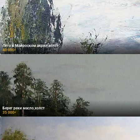
Лето в Майроском акрил,холст
40 000
₽
Берег реки масло,холст
35 000
₽