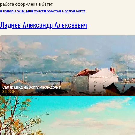
работа оформлена в багет
# каналы венеции
# холст
# работа
# масло
# багет
Леднев Александр Алексеевич
Самара.Вид на Волгу масло,холст
35 000
₽