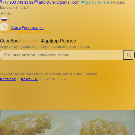
+7 903 743 33 22
artpicture.ru@gmail.com
@art_picture_ru
Москва,
Валовая 8 · стр.1
RUB
₽
|
Войти
Регистрация
Серебро
Картины
Фарфор
Разное
Журнал
Аукционы мира
Справочники
Оценка / Выкуп
Журнал
Аукционы мира
Справочники
Оценка / Выкуп
Каталог
/
Картины
/
Лот № 2016