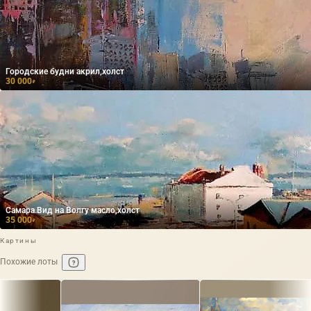
Городские будни акрил,холст
30 000
₽
Самара.Вид на Волгу масло,холст
35 000
₽
Картины
Похожие лоты