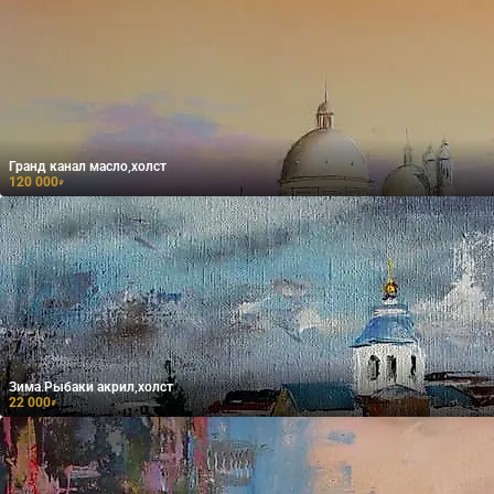
Гранд канал масло,холст
120 000
₽
Зима.Рыбаки акрил,холст
22 000
₽