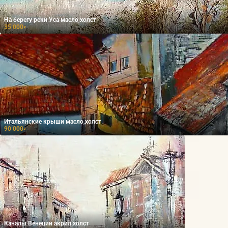
На берегу реки Уса масло,холст
35 000
₽
Итальянские крыши масло,холст
90 000
₽
Каналы Венеции акрил,холст