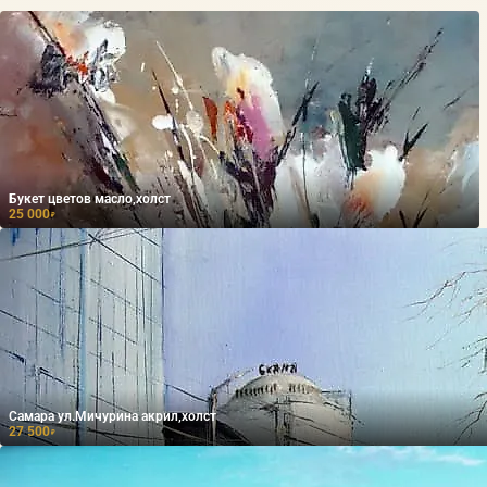
Букет цветов масло,холст
25 000
₽
Самара ул.Мичурина акрил,холст
27 500
₽