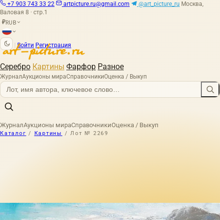
+7 903 743 33 22
artpicture.ru@gmail.com
@art_picture_ru
Москва,
Валовая 8 · стр.1
RUB
₽
|
Войти
Регистрация
Серебро
Картины
Фарфор
Разное
Журнал
Аукционы мира
Справочники
Оценка / Выкуп
Журнал
Аукционы мира
Справочники
Оценка / Выкуп
Каталог
/
Картины
/
Лот № 2269