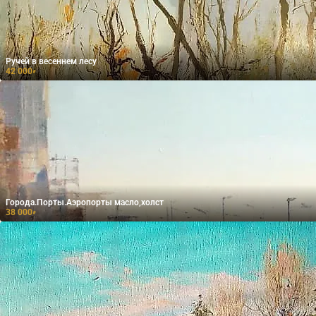
Ручей в весеннем лесу
42 000
₽
Города.Порты.Аэропорты масло,холст
38 000
₽