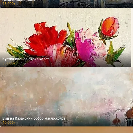
25 000
₽
Кустик пионов акрил,холст
35 000
₽
Вид на Казанский собор масло,холст
40 000
₽