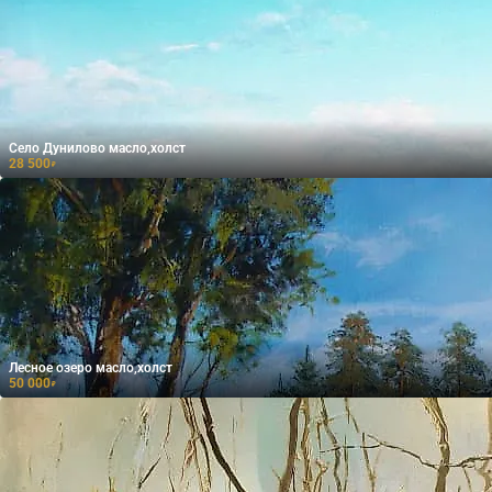
Село Дунилово масло,холст
28 500
₽
Лесное озеро масло,холст
50 000
₽