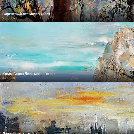
Сиреневый лес масло,холст
25 000
₽
Крым.Скала Дива масло,холст
42 000
₽
Лондон акрил,холст