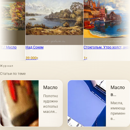
 Сокем
Стокгольм. Утро холст, акрил
Берег Гурзу
000
1
18 000
₽
₽
₽
Журнал
Статьи по теме
Масло
Масло
в
Полотна
живопис
художников
Масла,
использующих
имеющие
масляные
применен
краски
в
являются
живописи,
самыми
по