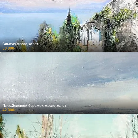
Симеиз масло,холст
30 000
₽
Плёс.Зелёный бережок масло,холст
42 000
₽