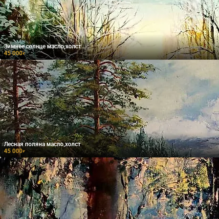
Зимнее солнце масло,холст
45 000
₽
Лесная поляна масло,холст
45 000
₽