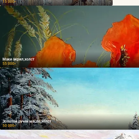
15 000
₽
Маки акрил,холст
55 000
₽
Золотой ручей масло,холст
50 000
₽