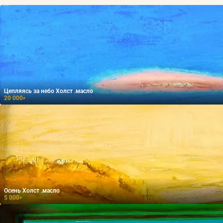
Цепляясь за небо Холст .масло
20 000
₽
Осень Холст .масло
5 000
₽