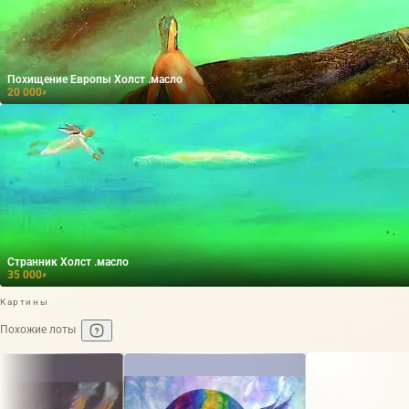
Похищение Европы Холст .масло
20 000
₽
Странник Холст .масло
35 000
₽
Картины
Похожие лоты