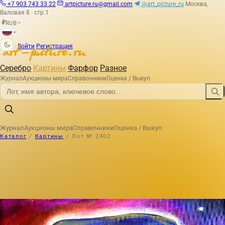
+7 903 743 33 22
artpicture.ru@gmail.com
@art_picture_ru
Москва,
Валовая 8 · стр.1
RUB
₽
|
Войти
Регистрация
Серебро
Картины
Фарфор
Разное
Журнал
Аукционы мира
Справочники
Оценка / Выкуп
Журнал
Аукционы мира
Справочники
Оценка / Выкуп
Каталог
/
Картины
/
Лот № 2402