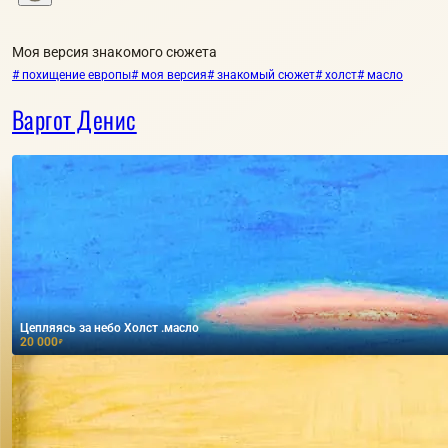
Моя версия знакомого сюжета
# похищение европы
# моя версия
# знакомый сюжет
# холст
# масло
Варгот Денис
Цепляясь за небо Холст .масло
20 000
₽