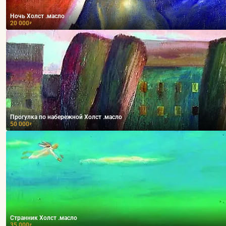
Ночь Холст .масло
20 000
₽
Прогулка по набережной Холст .масло
50 000
₽
Странник Холст .масло
35 000
₽