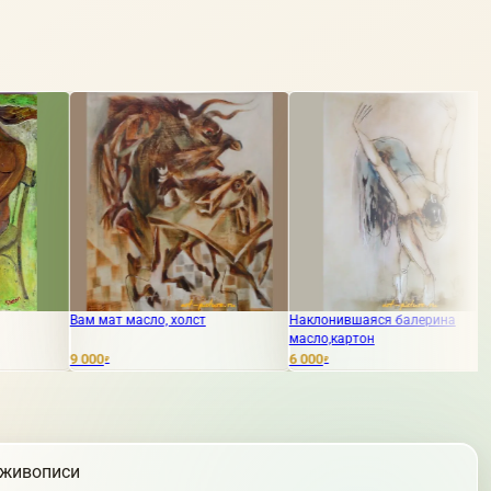
масло, холст
Наклонившаяся балерина
время акрил хол
масло,картон
6 000
5 000
₽
₽
 живописи