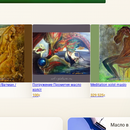
Погружение Прометея масло
Meditation xolst maslo
Вам мат 
холст
100
329 525
9 000
₽
₽
₽
Масло в