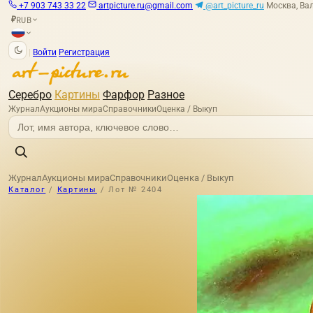
+7 903 743 33 22
artpicture.ru@gmail.com
@art_picture_ru
Москва, Вал
RUB
₽
|
Войти
Регистрация
Серебро
Картины
Фарфор
Разное
Журнал
Аукционы мира
Справочники
Оценка / Выкуп
Журнал
Аукционы мира
Справочники
Оценка / Выкуп
Каталог
/
Картины
/
Лот № 2404