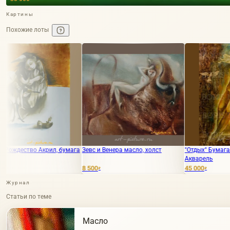
Картины
Похожие лоты
 бумага
Зевс и Венера масло, холст
"Отдых" Бумага/Ватман /
Акварель
8 500
45 000
₽
₽
Журнал
Статьи по теме
Масло