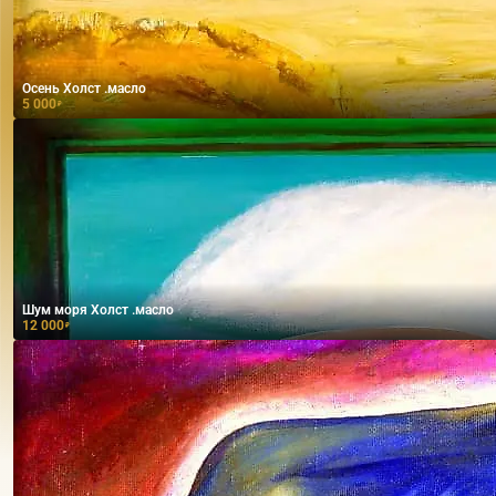
Осень Холст .масло
5 000
₽
Шум моря Холст .масло
12 000
₽