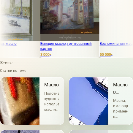
Венеция масло, грунтованный
Воспоминания масло, холст
картон
3 000
50 000
₽
₽
Журнал
Статьи по теме
Масло
Масло
в
Полотна
живопис
художников
Масла,
использующих
имеющие
масляные
применен
краски
в
являются
живописи,
самыми
по
востребованными.
своему