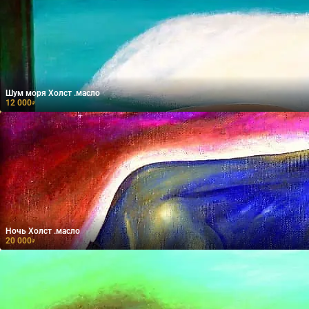
Шум моря Холст .масло
12 000
₽
Ночь Холст .масло
20 000
₽