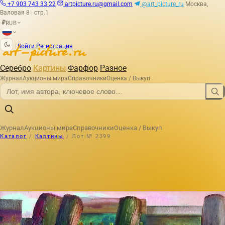
+7 903 743 33 22
artpicture.ru@gmail.com
@art_picture_ru
Москва,
Валовая 8 · стр.1
RUB
₽
|
Войти
Регистрация
Серебро
Картины
Фарфор
Разное
Журнал
Аукционы мира
Справочники
Оценка / Выкуп
Журнал
Аукционы мира
Справочники
Оценка / Выкуп
Каталог
/
Картины
/
Лот № 2399