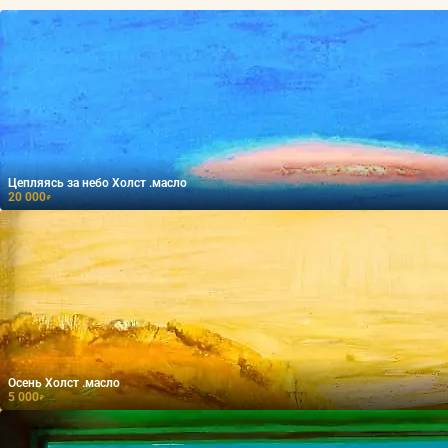
Цепляясь за небо Холст .масло
20 000
₽
Осень Холст .масло
5 000
₽