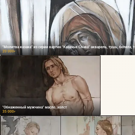
"Молитва казака" из серии картин "Казачья Слава" акварель, туш
20 000
₽
"Обнаженный мужчина" масло, холст
35 000
₽