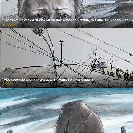
"Казачка" из серии "Казачья Слава" акварель, тушь, белила, тонированная б
20 000
₽
"Московские улочки" акварель, тушь, белила, бумага
5 000
₽