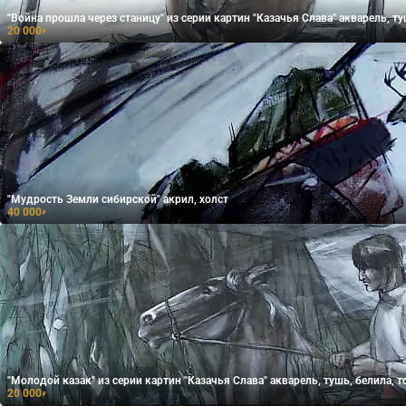
"Война прошла через станицу" из серии картин "Каз
20 000
₽
"Мудрость Земли сибирской" акрил, холст
40 000
₽
"Молодой казак" из серии картин "Казачья Слава" акварель, тушь
20 000
₽