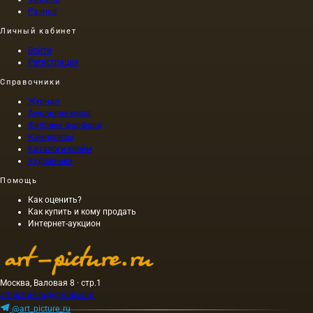
Разное
Личный кабинет
Войти
Регистрация
Справочники
Журнал
Аукционы мира
Фабрики фарфора
Камнерезы
Каталоги клейм
Художники
Помощь
Как оценить?
Как купить и кому продать
Интернет-аукцион
Москва, Валовая 8 · стр.1
artpicture.ru@gmail.com
@art_picture_ru