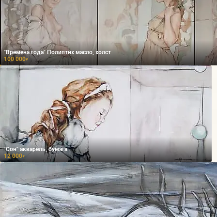
"Времена года" Полиптих масло, холст
100 000
₽
"Сон" акварель, бумага
12 000
₽