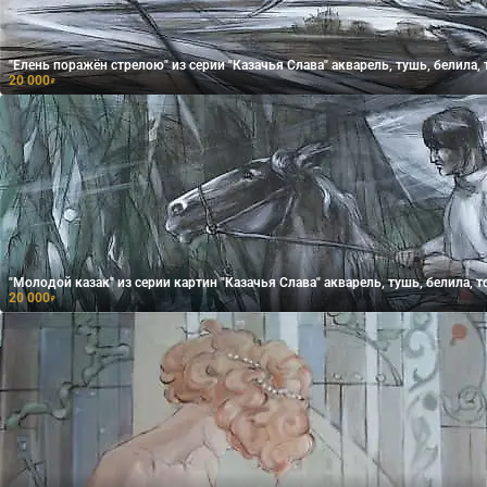
"Елень поражён стрелою" из серии "Казачья Слава" акварель, тушь, 
20 000
₽
"Молодой казак" из серии картин "Казачья Слава" акварель, тушь
20 000
₽