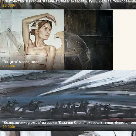
"Сватовство" из серии "Казачья Слава" акварель, тушь, белила, тонированна
20 000
₽
"Защита" масло, холст
70 000
₽
"Возвращение домой" из серии "Казачья Слава" акварель, тушь, белила, то
20 000
₽