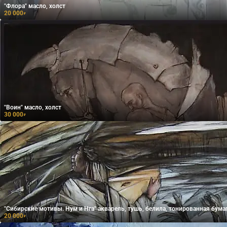
"Флора" масло, холст
20 000
₽
"Воин" масло, холст
30 000
₽
"Сибирские мотивы. Нум и Нга" акварель, тушь, белила, тонированная бума
20 000
₽