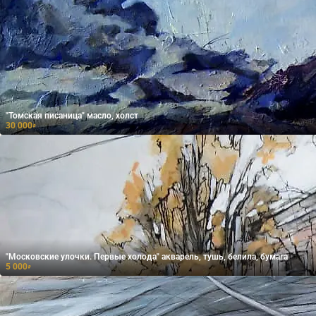
"Томская писаница" масло, холст
30 000
₽
"Московские улочки. Первые холода" акварель, тушь, белила, бумага
5 000
₽