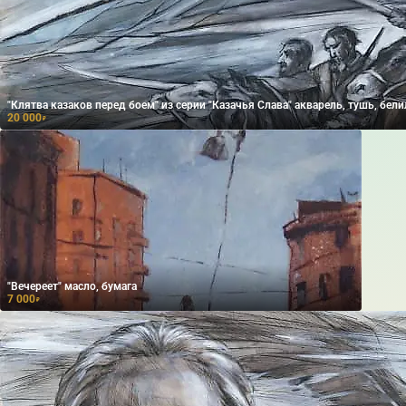
"Клятва казаков перед боем" из серии "Казачья Слава" акварель, тушь, бел
20 000
₽
"Вечереет" масло, бумага
7 000
₽