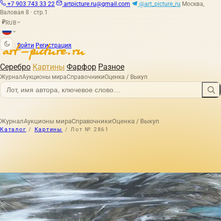
+7 903 743 33 22
artpicture.ru@gmail.com
@art_picture_ru
Москва,
Валовая 8 · стр.1
RUB
₽
|
Войти
Регистрация
Серебро
Картины
Фарфор
Разное
Журнал
Аукционы мира
Справочники
Оценка / Выкуп
Журнал
Аукционы мира
Справочники
Оценка / Выкуп
Каталог
/
Картины
/
Лот № 2861