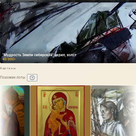
"Мудрость Земли сибирской" акрил, холст
40 000
₽
Картины
Похожие лоты