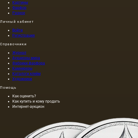
Картины
Фарфор
Разное
Личный кабинет
Войти
Регистрация
Справочники
Журнал
Аукционы мира
Фабрики фарфора
Камнерезы
Каталоги клейм
Художники
Помощь
Как оценить?
Как купить и кому продать
Интернет-аукцион