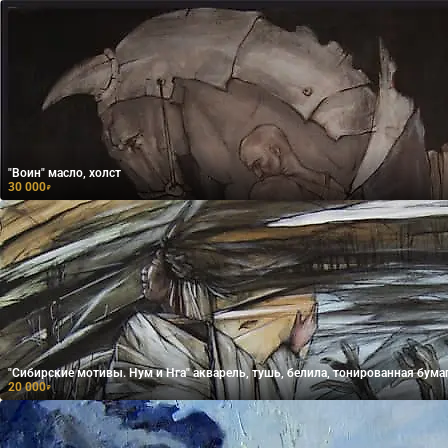
"Воин" масло, холст
30 000
₽
"Сибирские мотивы. Нум и Нга" акварель, тушь, белила, тонированная бума
20 000
₽