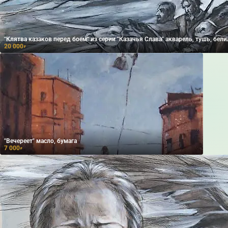
"Клятва казаков перед боем" из серии "Казачья Слава" акварель, тушь, бел
20 000
₽
"Вечереет" масло, бумага
7 000
₽