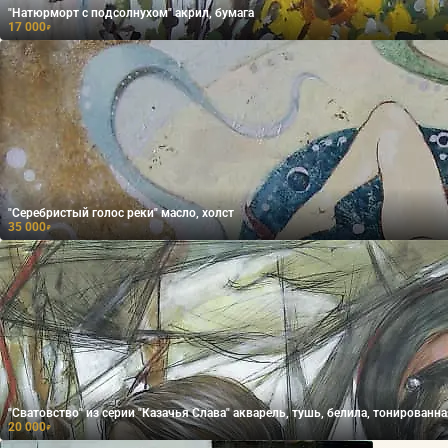
"Натюрморт с подсолнухом" акрил, бумага
17 000
₽
"Серебристый голос реки" масло, холст
35 000
₽
"Сватовство" из серии "Казачья Слава" акварель, тушь, белила, тонированна
20 000
₽