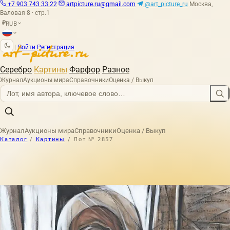
+7 903 743 33 22
artpicture.ru@gmail.com
@art_picture_ru
Москва,
Валовая 8 · стр.1
RUB
₽
|
Войти
Регистрация
Серебро
Картины
Фарфор
Разное
Журнал
Аукционы мира
Справочники
Оценка / Выкуп
Журнал
Аукционы мира
Справочники
Оценка / Выкуп
Каталог
/
Картины
/
Лот № 2857