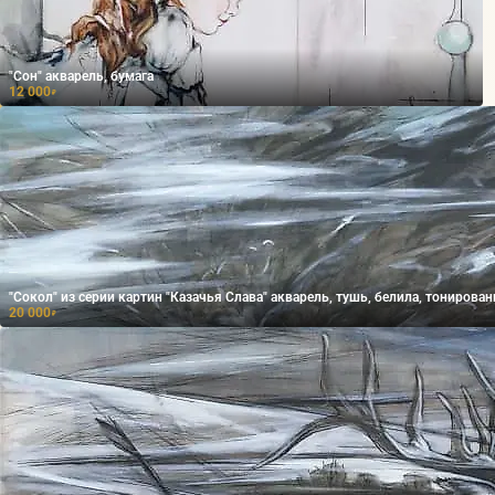
"Сон" акварель, бумага
12 000
₽
"Сокол" из серии картин "Казачья Слава" акварель, тушь, белила, тонир
20 000
₽