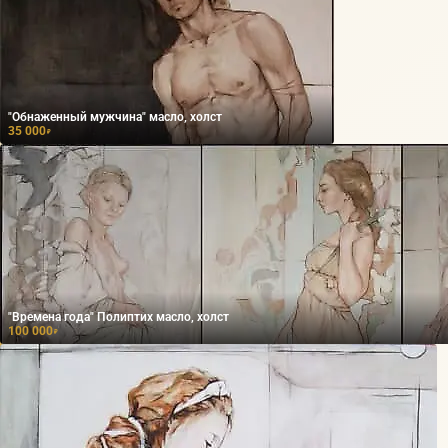
"Обнаженный мужчина" масло, холст
35 000
₽
"Времена года" Полиптих масло, холст
100 000
₽