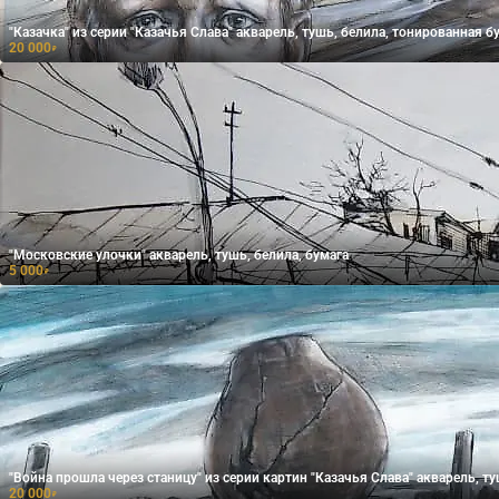
"Казачка" из серии "Казачья Слава" акварель, тушь, белила, тонированная б
20 000
₽
"Московские улочки" акварель, тушь, белила, бумага
5 000
₽
"Война прошла через станицу" из серии картин "Каз
20 000
₽