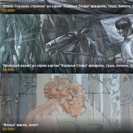
"Елень поражён стрелою" из серии "Казачья Слава" акварель, тушь, 
20 000
₽
"Молодой казак" из серии картин "Казачья Слава" акварель, тушь
20 000
₽
"Флора" масло, холст
20 000
₽