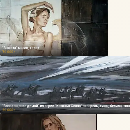
"Защита" масло, холст
70 000
₽
"Возвращение домой" из серии "Казачья Слава" акварель, тушь, белила, то
20 000
₽