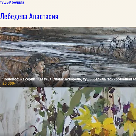
тушь
# белила
Лебедева Анастасия
"Сенокос" из серии "Казачья Слава" акварель, тушь, белила, тонированная б
20 000
₽