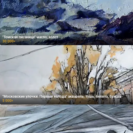
"Томская писаница" масло, холст
30 000
₽
"Московские улочки. Первые холода" акварель, тушь, белила, бумага
5 000
₽