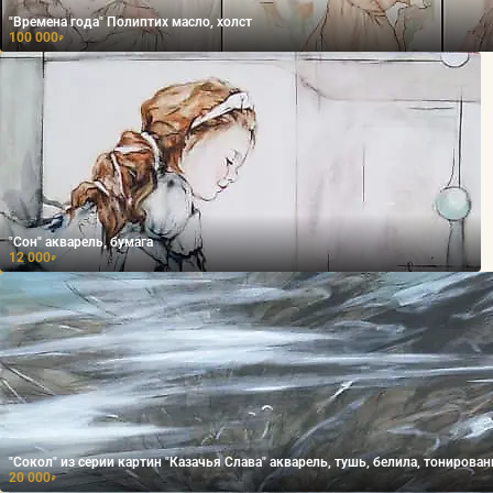
"Времена года" Полиптих масло, холст
100 000
₽
"Сон" акварель, бумага
12 000
₽
"Сокол" из серии картин "Казачья Слава" акварель, тушь, белила, тонир
20 000
₽