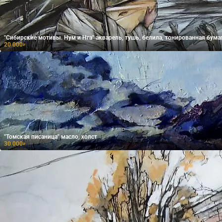
"Сибирские мотивы. Нум и Нга" акварель, тушь, белила, тонированная бума
20 000
₽
"Томская писаница" масло, холст
30 000
₽