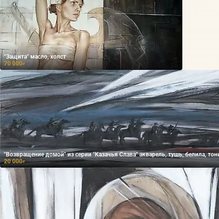
"Защита" масло, холст
70 000
₽
"Возвращение домой" из серии "Казачья Слава" акварель, тушь, белила, то
20 000
₽