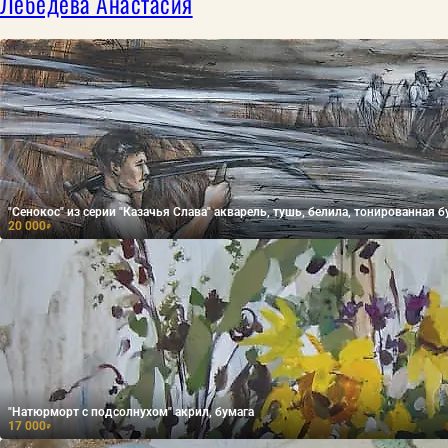
Лебедева Анастасия
"Сенокос" из серии "Казачья Слава" акварель, тушь, белила, тонированная б
20 000
₽
"Натюрморт с подсолнухом" акрил, бумага
17 000
₽