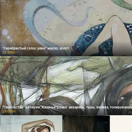
"Серебристый голос реки" масло, холст
35 000
₽
"Сватовство" из серии "Казачья Слава" акварель, тушь, белила, тонированна
20 000
₽