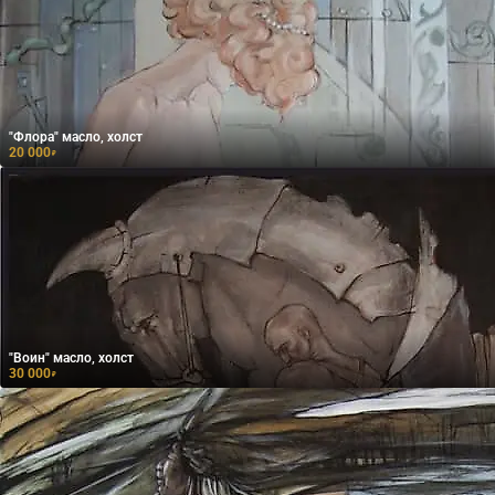
"Флора" масло, холст
20 000
₽
"Воин" масло, холст
30 000
₽