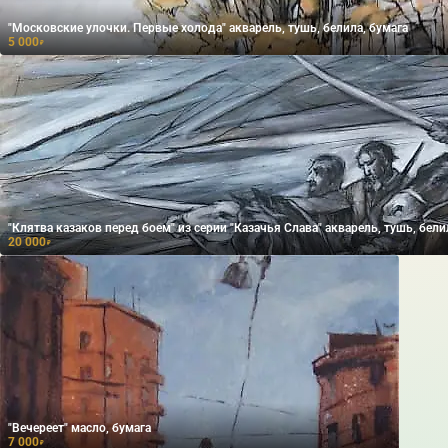
"Московские улочки. Первые холода" акварель, тушь, белила, бумага
5 000
₽
"Клятва казаков перед боем" из серии "Казачья Слава" акварель, тушь, бел
20 000
₽
"Вечереет" масло, бумага
7 000
₽