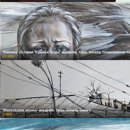
"Казачка" из серии "Казачья Слава" акварель, тушь, белила, тонированная б
20 000
₽
"Московские улочки" акварель, тушь, белила, бумага
5 000
₽