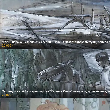
"Елень поражён стрелою" из серии "Казачья Слава" акварель, тушь, 
20 000
₽
"Молодой казак" из серии картин "Казачья Слава" акварель, тушь
20 000
₽