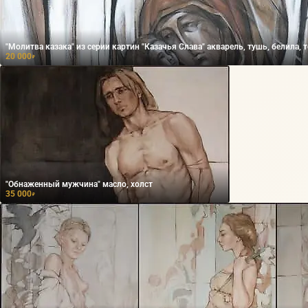
"Молитва казака" из серии картин "Казачья Слава" акварель, туш
20 000
₽
"Обнаженный мужчина" масло, холст
35 000
₽