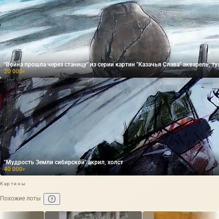
"Война прошла через станицу" из серии картин "Каз
20 000
₽
"Мудрость Земли сибирской" акрил, холст
40 000
₽
Картины
Похожие лоты