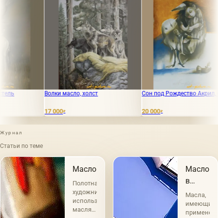
ки масло, холст
Сон под Рождество Акрил, бумага
"Молодой ка
"Казачья Сл
белила, тон
000
20 000
₽
₽
20 000
₽
Журнал
Статьи по теме
Масло
Масло
в
Полотна
живопис
художников
Масла,
использующих
имеющие
масляные
применен