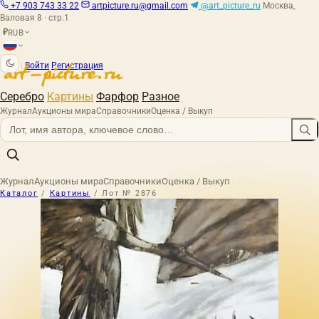
+7 903 743 33 22
artpicture.ru@gmail.com
@art_picture_ru
Москва,
Валовая 8 · стр.1
RUB
₽
|
Войти
Регистрация
Серебро
Картины
Фарфор
Разное
Журнал
Аукционы мира
Справочники
Оценка / Выкуп
Журнал
Аукционы мира
Справочники
Оценка / Выкуп
Каталог
/
Картины
/
Лот № 2876