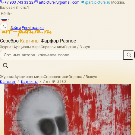
+7 903 743 33 22
artpicture.ru@gmail.com
@art_picture_ru
Москва,
Валовая 8 · стр.1
RUB
₽
|
Войти
Регистрация
Серебро
Картины
Фарфор
Разное
Журнал
Аукционы мира
Справочники
Оценка / Выкуп
Журнал
Аукционы мира
Справочники
Оценка / Выкуп
Каталог
/
Картины
/
Лот № 3132