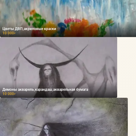
Цветы ДВП,акриловые краски
10 000
₽
Демоны акварель,карандаш,акварельная бумага
10 000
₽