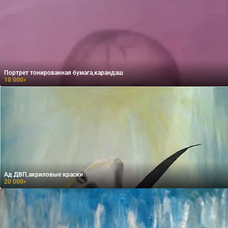
Портрет тонированная бумага,карандаш
10 000
₽
Ад ДВП,акриловые краски
20 000
₽