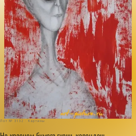
Лот № 3132 · Картины
На красном бумага,гуашь,карандаш