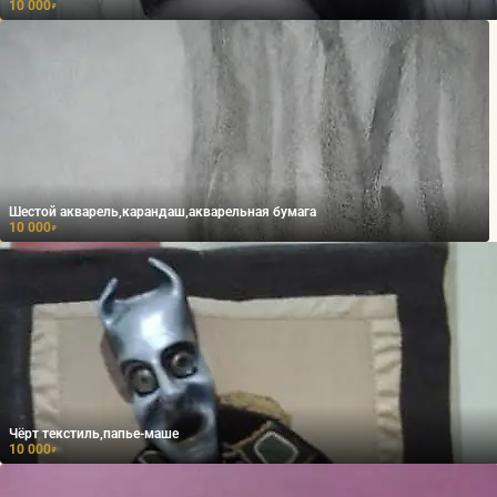
10 000
₽
Шестой акварель,карандаш,акварельная бумага
10 000
₽
Чёрт текстиль,папье-маше
10 000
₽