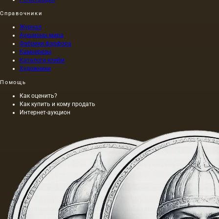
буря.
Справочники
Журнал
Аукционы мира
Фабрики фарфора
Камнерезы
Каталоги клейм
Художники
Помощь
Как оценить?
Как купить и кому продать
Интернет-аукцион