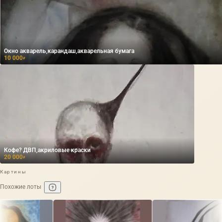
Окно акварель,карандаш,акварельная бумага
10 000
₽
Кофе? ДВП,акриловые краски
20 000
₽
Картины
Похожие лоты