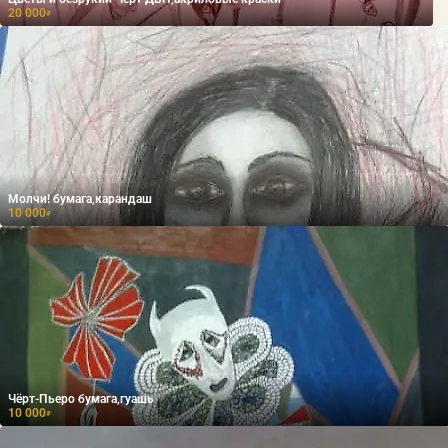
20 000
₽
Молчи! бумага,карандаш
10 000
₽
Чёрт-Пьеро бумага,гуашь
10 000
₽