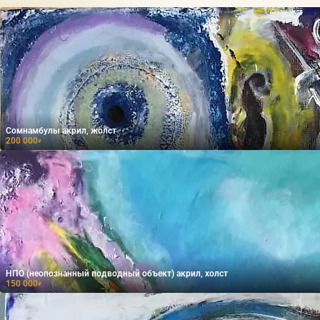
Сомнамбулы акрил, жолст
200 000
₽
НПО (неопознанный подводный объект) акрил, холст
150 000
₽