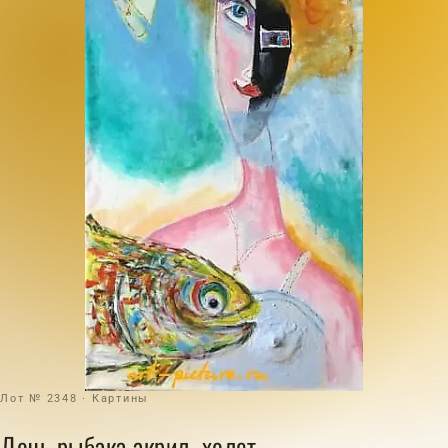
Лот № 2348 · Картины
Дочь рыбака акрил, холст