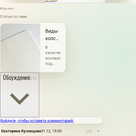
₽
Журнал
Статьи по теме
Виды
холстов
и их
В
характеристика
качестве
основания
под
живопись
употребление
Обсуждение
(1)
холста
известно
с
глубокой
древности.
Например,
Плиний
свидетельствует,
Войдите, чтобы оставить комментарий.
что
портрет
Екатерина Кузнецова
31.12, 15:00
(1)
Нерона,