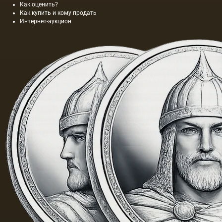
Как оценить?
картины
Как купить и кому продать
составляла
Интернет-аукцион
40 м. На
холсте
написан
и…