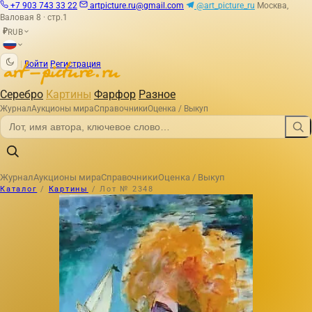
+7 903 743 33 22
artpicture.ru@gmail.com
@art_picture_ru
Москва,
Валовая 8 · стр.1
RUB
₽
|
Войти
Регистрация
Серебро
Картины
Фарфор
Разное
Журнал
Аукционы мира
Справочники
Оценка / Выкуп
Журнал
Аукционы мира
Справочники
Оценка / Выкуп
Каталог
/
Картины
/
Лот № 2348