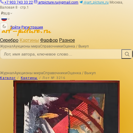
+7 903 743 33 22
artpicture.ru@gmail.com
@art_picture_ru
Москва,
Валовая 8 · стр.1
RUB
₽
|
Войти
Регистрация
Серебро
Картины
Фарфор
Разное
Журнал
Аукционы мира
Справочники
Оценка / Выкуп
Журнал
Аукционы мира
Справочники
Оценка / Выкуп
Каталог
/
Картины
/
Лот № 3216