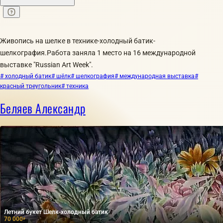
Живопись на шелке в технике-холодный батик-
шелкография.Работа заняла 1 место на 16 международной
выставке "Russian Art Week".
# холодный батик
# шёлк
# шелкография
# международная выставка
#
красный треугольник
# техника
Беляев Александр
Летний букет Шелк-холодный батик
70 000
₽