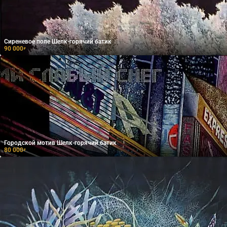
Сиреневое поле Шелк-горячий батик
90 000
₽
Городской мотив Шелк-горячий батик
80 000
₽