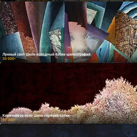
Лунный свет Шелк-холодный батик-шелкография
50 000
₽
Коричневое поле Шелк-горячий батик
90 000
₽