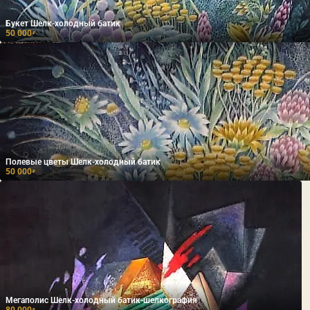
Букет Шелк-холодный батик
50 000
₽
Полевые цветы Шелк-холодный батик
50 000
₽
Мегаполис Шелк-холодный батик-шелкография
80 000
₽