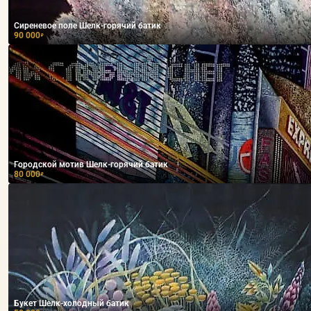
Сиреневое поле Шелк-горячий батик
90 000
₽
Городской мотив Шелк-горячий батик
80 000
₽
Букет Шелк-холодный батик