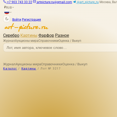
+7 903 743 33 22
artpicture.ru@gmail.com
@art_picture_ru
Москва, Вал
RUB
₽
|
Войти
Регистрация
Серебро
Картины
Фарфор
Разное
Журнал
Аукционы мира
Справочники
Оценка / Выкуп
Журнал
Аукционы мира
Справочники
Оценка / Выкуп
Каталог
/
Картины
/
Лот № 3217