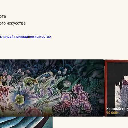
ота
ого искусства
ожников
# прикладное искусство
Красный тре
90 000
₽