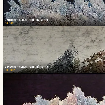
Синее поле Шелк-горячий батик
90 000
₽
Белое поле Шелк-горячий батик
90 000
₽