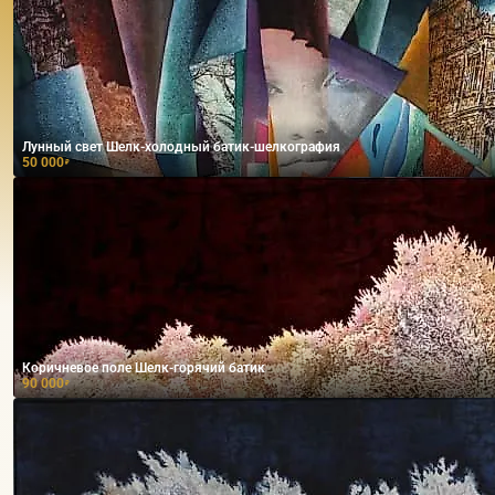
Лунный свет Шелк-холодный батик-шелкография
50 000
₽
Коричневое поле Шелк-горячий батик
90 000
₽