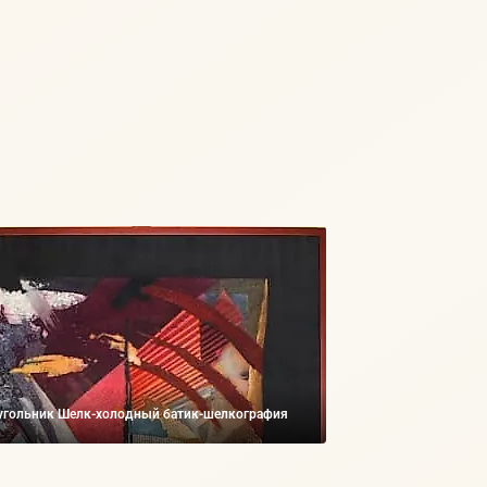
угольник Шелк-холодный батик-шелкография