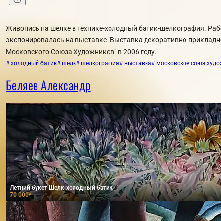
Живопись на шелке в технике-холодный батик-шелкография. Раб
экспонировалась на выставке "Выставка декоративно-прикладн
Московского Союза Художников" в 2006 году.
# холодный батик
# шёлк
# шелкография
# выставка
# московское союз худ
Беляев Александр
Летний букет Шелк-холодный батик
70 000
₽